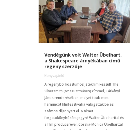
Vendégünk volt Walter Übelhart,
a Shakespeare árnyékában című
regény szerzője
Könyvajánló
A regényből kosztümös játékfilm készült The
Silversmith (Az ezüstműves) címmel, Tárkányi
János rendezésében, melyet több mint
harmincöt filmfesztiválra válogattak be és
számos díjat nyert el. A filmet
forgatókönyíróként jegyző Walter Übelharttal és
a film producerével, Coralia-Monica Übelharttal