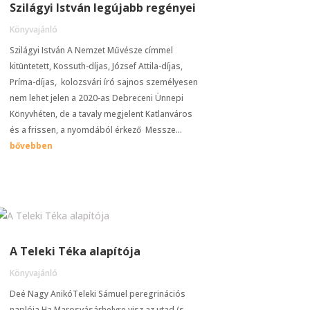
Szilágyi István legújabb regényei
Könyvajánló
Szilágyi István A Nemzet Művésze címmel
kitüntetett, Kossuth-díjas, József Attila-díjas,
Príma-díjas, kolozsvári író sajnos személyesen
nem lehet jelen a 2020-as Debreceni Ünnepi
Könyvhéten, de a tavaly megjelent Katlanváros
és a frissen, a nyomdából érkező Messze...
bővebben
A Teleki Téka alapítója
Könyvajánló
Deé Nagy AnikóTeleki Sámuel peregrinációs
naplója Ha Marosvásárhelyre visz az utad (s