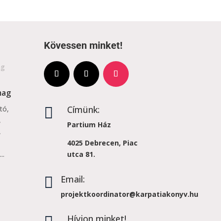
Kövessen minket!
mag
Címünk:
tó,

,
Partium Ház
,
4025 Debrecen, Piac
..
utca 81.
Email:

projektkoordinator@karpatiakonyv.hu
Hívjon minket!