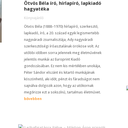
Ötvös Béla író, hírlapíró, lapkiadó
hagyatéka
Könyvajánló
Ötvös Béla (1888–1970) hírlapíró, szerkesztő,
lapkiadó, író, a 20. század egyik legismertebb
nagyváradi zsurnalisztája, Ady nagyváradi
szerkesztőségi íróasztalának örököse volt. Az
utóbbi időben sorra jelennek meg életművének
jelentős munkái az Europrint Kiadó
gondozásában. Ez nem kis mértékben unokája,
Péter Sándor elszánt és kitartó munkájának
köszönhető, aki időt, pénzt és fáradságot nem
sajnálva dolgozik azon, hogy az utókornak
megőrizze ezt a sokszínű, tartalmas életművet.
bővebben