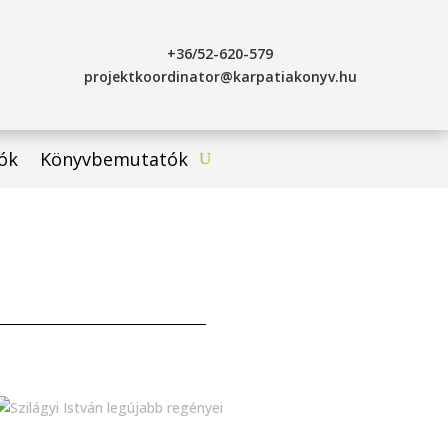
+36/52-620-579
projektkoordinator@karpatiakonyv.hu
ók
Könyvbemutatók