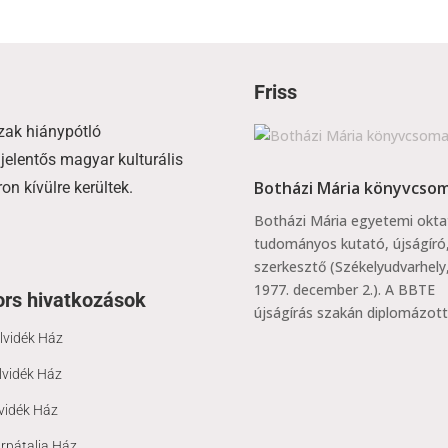
Friss
zak hiánypótló
jelentős magyar kulturális
Botházi Mária könyvcso
n kívülre kerültek.
Botházi Mária egyetemi okta
tudományos kutató, újságíró
szerkesztő (Székelyudvarhely
1977. december 2.). A BBTE
rs hivatkozások
újságírás szakán diplomázott.
lvidék Ház
lvidék Ház
vidék Ház
rpátalja Ház