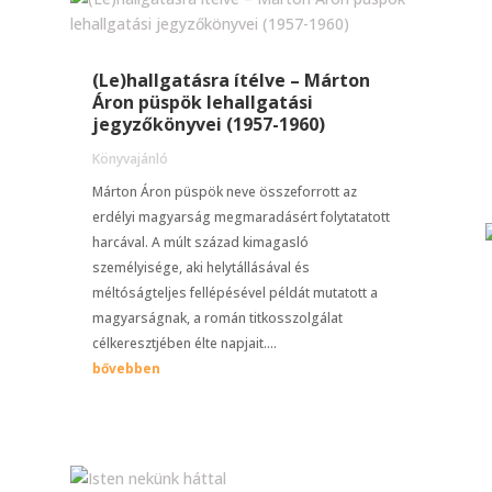
(Le)hallgatásra ítélve – Márton
Áron püspök lehallgatási
jegyzőkönyvei (1957-1960)
Könyvajánló
Márton Áron püspök neve összeforrott az
erdélyi magyarság megmaradásért folytatatott
harcával. A múlt század kimagasló
személyisége, aki helytállásával és
méltóságteljes fellépésével példát mutatott a
magyarságnak, a román titkosszolgálat
célkeresztjében élte napjait....
bővebben