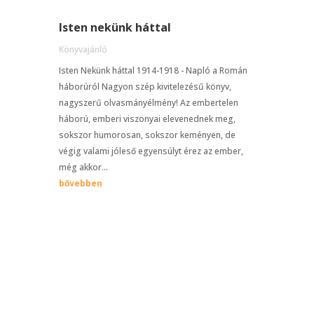
Isten nekünk háttal
Könyvajánló
Isten Nekünk háttal 1914-1918 - Napló a Román
háborúról Nagyon szép kivitelezésű könyv,
nagyszerű olvasmányélmény! Az embertelen
háború, emberi viszonyai elevenednek meg,
sokszor humorosan, sokszor keményen, de
végig valami jóleső egyensúlyt érez az ember,
még akkor...
bővebben