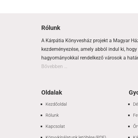
Rólunk
A Kárpátia Könyvesház projekt a Magyar Há
kezdeményezése, amely abból indul ki, hogy 
hagyományokkal rendelkező városok a határo
Bővebben …
Oldalak
Gyo
Kezdőoldal
Dé
Rólunk
Fe
Kapcsolat
Őr
Könyvkínálatunk letöltése (PDF)
Ká