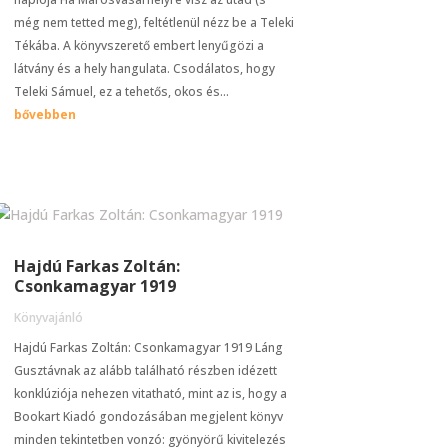
még nem tetted meg), feltétlenül nézz be a Teleki
Tékába. A könyvszerető embert lenyűgözi a
látvány és a hely hangulata. Csodálatos, hogy
Teleki Sámuel, ez a tehetős, okos és...
bővebben
Hajdú Farkas Zoltán:
Csonkamagyar 1919
Könyvajánló
Hajdú Farkas Zoltán: Csonkamagyar 1919 Láng
Gusztávnak az alább található részben idézett
konklúziója nehezen vitatható, mint az is, hogy a
Bookart Kiadó gondozásában megjelent könyv
minden tekintetben vonzó: gyönyörű kivitelezés