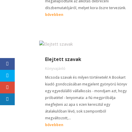
megállapodtunk az alkotás debreceni
díszbemutatójáról, melyet kora őszre tervezünk.
bővebben
Elejtett szavak
Könyvajánló
Micsoda szavak és milyen történetek! A Bookart
kiadó gondozásában megjelent gyönyörű könyv
egy egyedülálló vállalkozás - mondjam azt, hogy
próbatétel - lenyomata: a fiú megpróbálja
megfejteni az apa s ezen keresztül egy
átalakulóban lévő, sok szempontból
megváltozott,...
bővebben