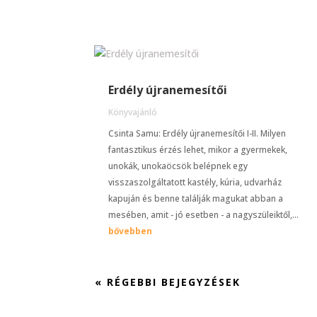
Erdély újranemesítői
Könyvajánló
Csinta Samu: Erdély újranemesítői I-II. Milyen
fantasztikus érzés lehet, mikor a gyermekek,
unokák, unokaöcsök belépnek egy
visszaszolgáltatott kastély, kúria, udvarház
kapuján és benne találják magukat abban a
mesében, amit - jó esetben - a nagyszüleiktől,...
bővebben
« RÉGEBBI BEJEGYZÉSEK