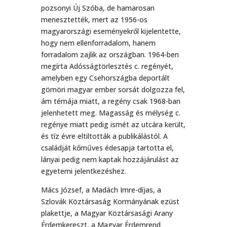
pozsonyi Új Szóba, de hamarosan
menesztették, mert az 1956-os
magyarországi eseményekről kijelentette,
hogy nem ellenforradalom, hanem
forradalom zajlik az országban. 1964-ben
megírta Adósságtörlesztés c. regényét,
amelyben egy Csehországba deportált
gömöri magyar ember sorsát dolgozza fel,
ám témája miatt, a regény csak 1968-ban
jelenhetett meg. Magasság és mélység c.
regénye miatt pedig ismét az utcára került,
és tíz évre eltiltották a publikálástól. A
családját kőműves édesapja tartotta el,
lányai pedig nem kaptak hozzájárulást az
egyetemi jelentkezéshez.
Mács József, a Madách Imre-díjas, a
Szlovák Köztársaság Kormányának ezüst
plakettje, a Magyar Köztársasági Arany
Érdemkereszt, a Magyar Érdemrend