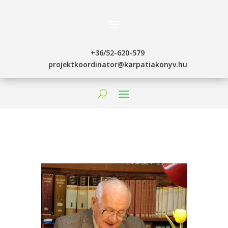
+36/52-620-579
projektkoordinator@karpatiakonyv.hu