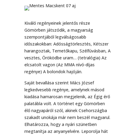
Kiváló regényeinek jelentős része
Gömörben játszódik, a magyarság
szempontjából legválságosabb
időszakokban: Adósságtörlesztés, Kétszer
harangoztak, Temetőkapu, Szélfúvásban, A
vesztes, Öröködbe uram… (tetralógia) Az
elcsatolt vagon (Az MMA nívó-díjas
regénye) A bolondok hajóján.
Saját bevallása szerint Mács József
legkedvesebb regénye, amelynek másod
kiadása hamarosan megjelenik, az Égig érő
palatábla volt. A történet egy Gömörben
élő nagyapáról szól, akinek Csehországba
szakadt unokája már nem beszél magyarul.
Elhatározza, hogy a nyári szünetben
megtanítja az anyanyelvére. Leporolja hát