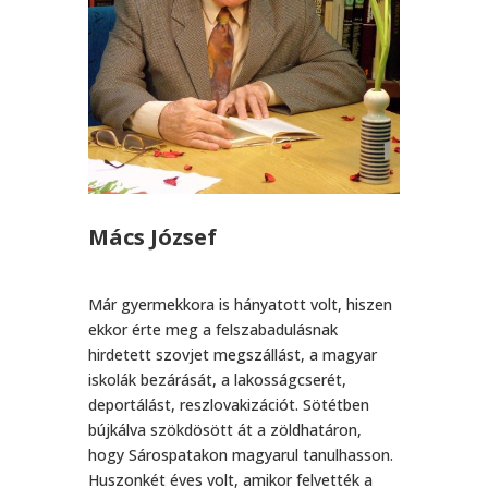
Mács József
Már gyermekkora is hányatott volt, hiszen
ekkor érte meg a felszabadulásnak
hirdetett szovjet megszállást, a magyar
iskolák bezárását, a lakosságcserét,
deportálást, reszlovakizációt. Sötétben
bújkálva szökdösött át a zöldhatáron,
hogy Sárospatakon magyarul tanulhasson.
Huszonkét éves volt, amikor felvették a