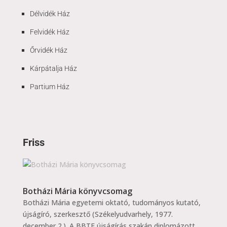
Délvidék Ház
Felvidék Ház
Őrvidék Ház
Kárpátalja Ház
Partium Ház
Friss
Botházi Mária könyvcsomag
Botházi Mária egyetemi oktató, tudományos kutató,
újságíró, szerkesztő (Székelyudvarhely, 1977.
december 2.). A BBTE újságírás szakán diplomázott...