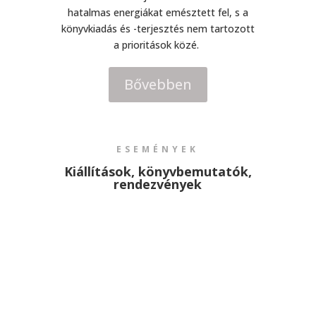
hatalmas energiákat emésztett fel, s a
könyvkiadás és -terjesztés nem tartozott
a prioritások közé.
Bővebben
ESEMÉNYEK
Kiállítások, könyvbemutatók,
rendezvények
Az elveszettnek hitt magyar hősepikáról tartott