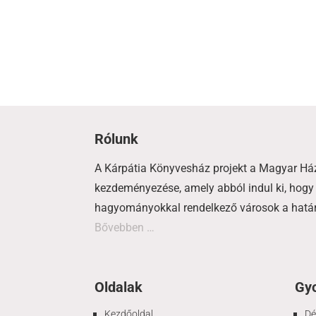
Rólunk
A Kárpátia Könyvesház projekt a Magyar Há
kezdeményezése, amely abból indul ki, hogy 
hagyományokkal rendelkező városok a határo
Bővebben …
Oldalak
Gyo
Kezdőoldal
Dé