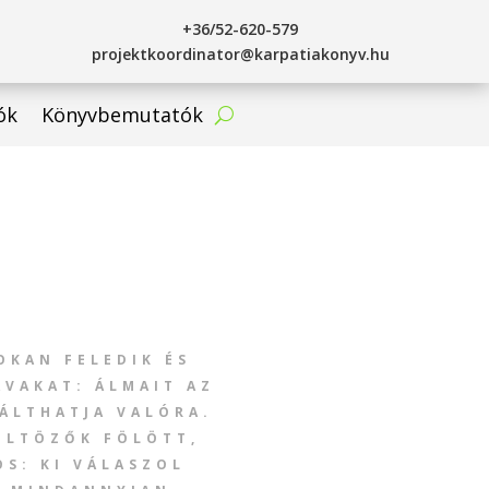
+36/52-620-579
projektkoordinator@karpatiakonyv.hu
ók
Könyvbemutatók
OKAN FELEDIK ÉS
AVAKAT: ÁLMAIT AZ
VÁLTHATJA VALÓRA.
ÖLTÖZŐK FÖLÖTT,
OS: KI VÁLASZOL