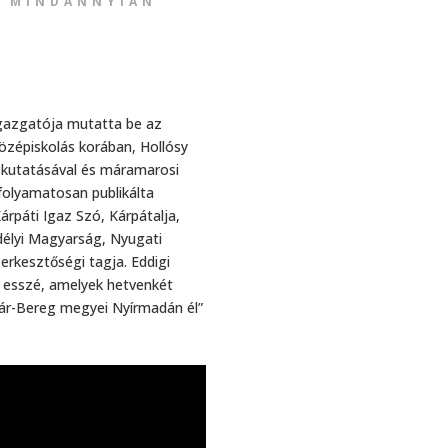
A MINDANNYIAN
igazgatója mutatta be az
középiskolás korában, Hollósy
kutatásával és máramarosi
olyamatosan publikálta
árpáti Igaz Szó, Kárpátalja,
délyi Magyarság, Nyugati
zerkesztőségi tagja. Eddigi
, esszé, amelyek hetvenkét
ár-Bereg megyei Nyírmadán él”