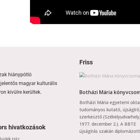
Friss
zak hiánypótló
jelentős magyar kulturális
Botházi Mária könyvcso
n kívülre kerültek.
Botházi Mária egyetemi okta
tudományos kutató, újságíró
szerkesztő (Székelyudvarhely
1977. december 2.). A BBTE
rs hivatkozások
újságírás szakán diplomázott.
lvidék Ház