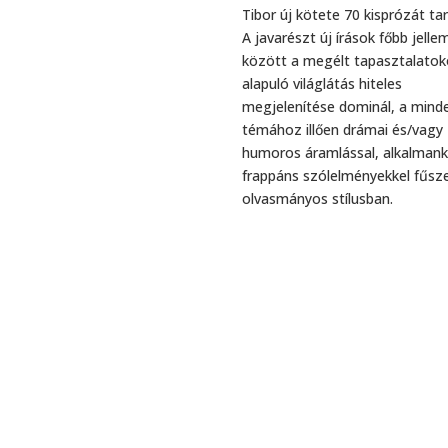
Tibor új kötete 70 kisprózát ta
A javarészt új írások főbb jelle
között a megélt tapasztalato
alapuló világlátás hiteles
megjelenítése dominál, a mind
témához illően drámai és/vagy
humoros áramlással, alkalman
frappáns szólelményekkel fűsze
olvasmányos stílusban.