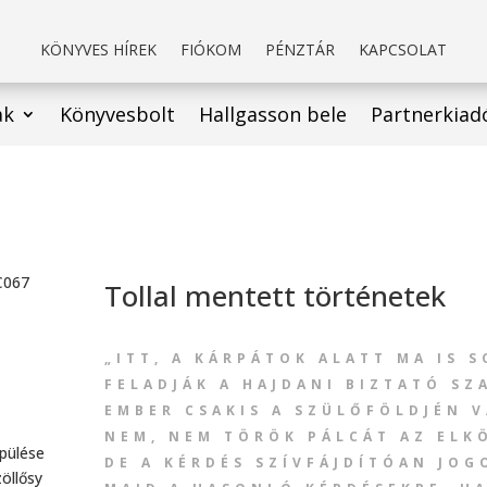
KÖNYVES HÍREK
FIÓKOM
PÉNZTÁR
KAPCSOLAT
ak
Könyvesbolt
Hallgasson bele
Partnerkiad
Tollal mentett történetek
„ITT, A KÁRPÁTOK ALATT MA IS S
FELADJÁK A HAJDANI BIZTATÓ SZ
EMBER CSAKIS A SZÜLŐFÖLDJÉN 
NEM, NEM TÖRÖK PÁLCÁT AZ ELK
epülése
DE A KÉRDÉS SZÍVFÁJDÍTÓAN JOG
öllősy