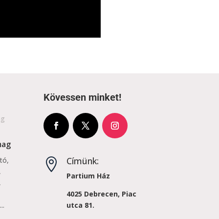
Kövessen minket!
mag
Címünk:
tó,

,
Partium Ház
,
4025 Debrecen, Piac
..
utca 81.