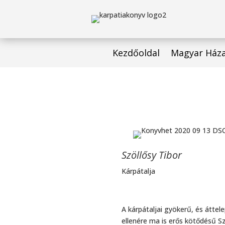
Kezdőoldal
Magyar Ház
Szöllősy Tibor
Kárpátalja
A kárpátaljai gyökerű, és áttel
ellenére ma is erős kötődésű Sz