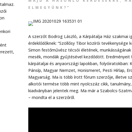
MAJD A HASONLÓ KÉRDÉSEKRE, H
rtalmaz.
ELMEGYÜNK?”
mzői
kon
enkori
A szerzőt Bodrog László, a Kárpátalja Ház szakmai 
érdeklődőknek: “Szöllősy Tibor közírói tevékenysége 
ként
Simon festőművész técsói életének, munkásságának 
rezett,
mesék, mondák gyűjtésével kezdődött. Eredményeit f
kárpátaljai és anyaországi lapokban, folyóiratokban: K
Pánsíp, Magyar Nemzet, Honismeret, Pesti Hírlap, Er
Magyarság. Ma is több írott fórum szerzője, illetve s
alkotói termése több mint nyolcszáz cikk, tanulmány
kiadványban jelentek meg. Ma már a Szabolcs-Szatm
– mondta el a szerzőről.