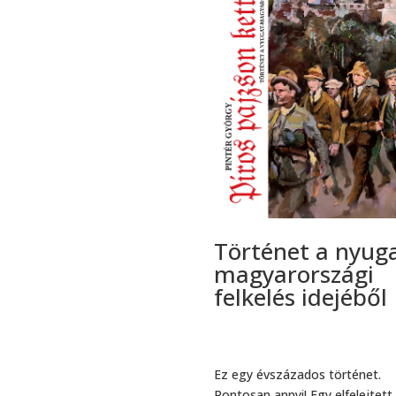
Történet a nyuga
magyarországi
felkelés idejéből
Ez egy évszázados történet.
Pontosan annyi! Egy elfelejtett,