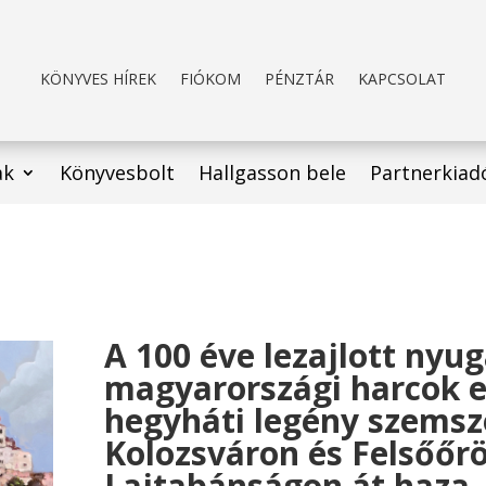
KÖNYVES HÍREK
FIÓKOM
PÉNZTÁR
KAPCSOLAT
ak
Könyvesbolt
Hallgasson bele
Partnerkiad
A 100 éve lezajlott nyug
magyarországi harcok 
hegyháti legény szemsz
Kolozsváron és Felsőőrö
Lajtabánságon át haza.