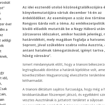
ároskát
Az idei esztendő utolsó közönségtalálkozójára 
ot”
könyvbemutatójára vártuk december 14-én az
ő
érdeklődőket. Az eseményen a száz éve történe
k
Rongyos Gárda volt a téma. Az emlékezetpolitik
er éve!
kiváló előadók mutatták be a Nagy Háború után
lni a
zűrzavaros időszakot, amikor hazánk jelenlegi, 
az
határvidékét, mely magában foglalja a hatvane
z addigi
Sopront, jóval szűkebbre szabta volna Ausztria, 
zék
antant hatalmak támogatásával, igényt tartva 
t
hűség városára”.
knek,
Ismert mindannyiunk előtt, hogy a trianoni békeszer
legtragikusabb döntése a határok kijelölése volt, am
agy
következtében Magyarország elveszítette területén
t idő,
kétharmadát.
n,
 Csak
A trianoni diktátum sajátos furcsasága, hogy még a 
cain,
kirobbantásában főszerepet játszó, és egyébként szi
ain
vesztes Ausztriának is juttatott területet a súlyosan
król