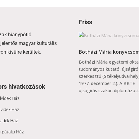
Friss
zak hiánypótló
jelentős magyar kulturális
Botházi Mária könyvcso
n kívülre kerültek.
Botházi Mária egyetemi okta
tudományos kutató, újságíró
szerkesztő (Székelyudvarhely
1977. december 2.). A BBTE
rs hivatkozások
újságírás szakán diplomázott.
lvidék Ház
lvidék Ház
vidék Ház
rpátalja Ház