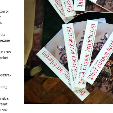
orról.
t
A
édia
néznie
gusztus
keket
s
osztrák
,
addig
urgba.
állat,
 Csak