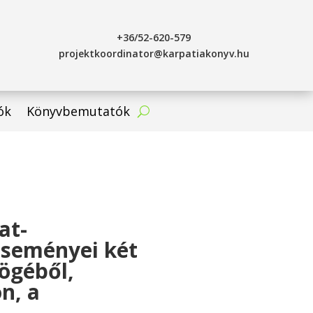
+36/52-620-579
projektkoordinator@karpatiakonyv.hu
ók
Könyvbemutatók
at-
eseményei két
ögéből,
n, a