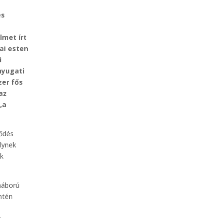
és
lmet írt
ai esten
i
nyugati
zer fős
az
„a
ződés
elynek
ek
háború
ntén