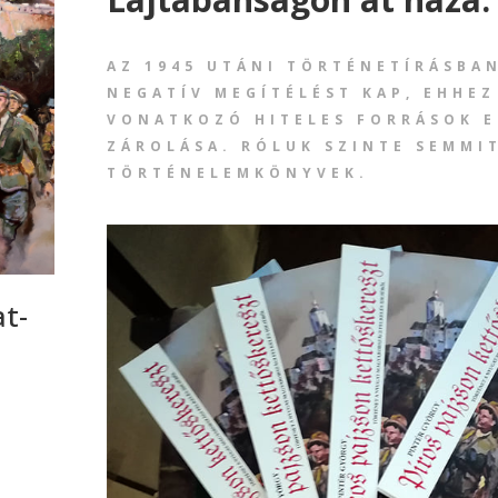
AZ 1945 UTÁNI TÖRTÉNETÍRÁSBA
NEGATÍV MEGÍTÉLÉST KAP, EHHEZ
VONATKOZÓ HITELES FORRÁSOK E
ZÁROLÁSA. RÓLUK SZINTE SEMMI
TÖRTÉNELEMKÖNYVEK.
t-