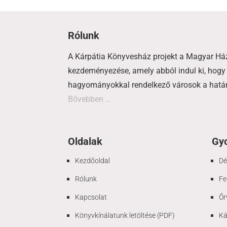
Rólunk
A Kárpátia Könyvesház projekt a Magyar Há
kezdeményezése, amely abból indul ki, hogy 
hagyományokkal rendelkező városok a határo
Bővebben …
Oldalak
Gyo
Kezdőoldal
Dé
Rólunk
Fe
Kapcsolat
Őr
Könyvkínálatunk letöltése (PDF)
Ká