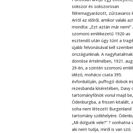
sokszor és sokszorosan
félremagyarázott, zűrzavaros k
Arról az időről, amikor valaki az
mondta: „Ezt aztán már nem!” 
szomorú emlékezetű 1920-as
esztendő után úgy tűnt a trag
újabb felvonásával kell szembe
országunknak. A nagyhatalmak
döntése értelmében, 1921. au
29-én, a szintén szomorú emlé
idéző, mohácsi csata 395.
évfordulóján, puffogó dobok é
rezesbanda kíséretében, Davy 
tartományfőnök vonul majd be
Ödenburgba, a frissen kitalált, 
soha nem létezett Burgenland
tartomány székhelyére. Ödenb
„Mi dolgunk vele?” ? vonhatna v
aki nem tudja, miről is van szó.