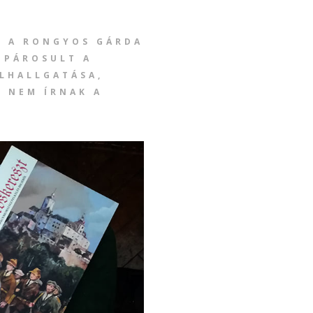
N A RONGYOS GÁRDA
 PÁROSULT A
LHALLGATÁSA,
T NEM ÍRNAK A