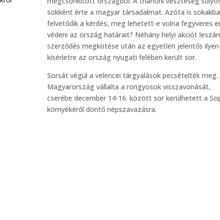
megcsonkított országból. A trianoni veszteség súlyo
sokként érte a magyar társadalmat. Azóta is sokakb
felvetődik a kérdés, meg lehetett-e volna fegyveres e
védeni az ország határait? Néhány helyi akciót leszá
szerződés megkötése után az egyetlen jelentős ilyen
kísérletre az ország nyugati felében került sor.
Sorsát végül a velencei tárgyalások pecsételték meg.
Magyarország vállalta a rongyosok visszavonását,
cserébe december 14-16. között sor kerülhetett a So
környékéről döntő népszavazásra.