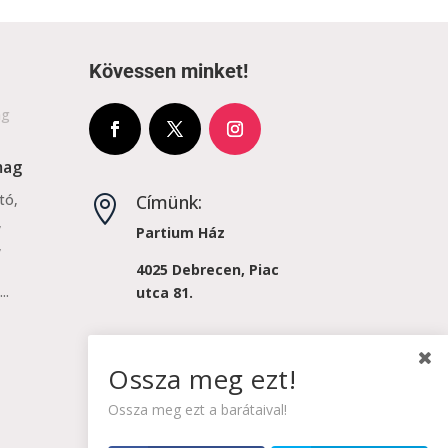
Kövessen minket!
mag
Címünk:
tó,

,
Partium Ház
,
4025 Debrecen, Piac
..
utca 81.
Email:

Ossza meg ezt!
projektkoordinator@karpatiakonyv.hu
Ossza meg ezt a barátaival!
Hívjon minket!
