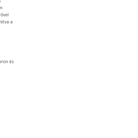
s
an
rővel
mítva a
pron és