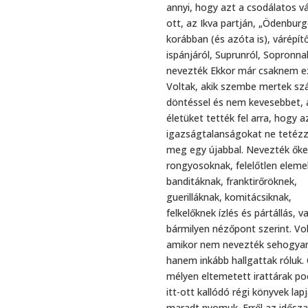
annyi, hogy azt a csodálatos v
ott, az Ikva partján, „Ödenburg
korábban (és azóta is), várépít
ispánjáról, Suprunról, Sopronna
nevezték Ekkor már csaknem ez
Voltak, akik szembe mertek szál
döntéssel és nem kevesebbet, 
életüket tették fel arra, hogy a
igazságtalanságokat ne tetéz
meg egy újabbal. Nevezték őke
rongyosoknak, felelőtlen eleme
banditáknak, franktirőröknek,
guerilláknak, komitácsiknak,
felkelőknek ízlés és pártállás, v
bármilyen nézőpont szerint. Vol
amikor nem nevezték sehogya
hanem inkább hallgattak róluk.
mélyen eltemetett irattárak po
itt-ott kallódó régi könyvek lapj
maradt nyomuk. Erről az idősza