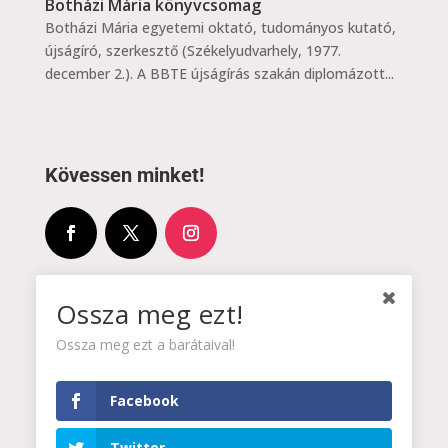
Botházi Mária könyvcsomag
Botházi Mária egyetemi oktató, tudományos kutató,
újságíró, szerkesztő (Székelyudvarhely, 1977.
december 2.). A BBTE újságírás szakán diplomázott...
Kövessen minket!
Címünk:
Ossza meg ezt!

Partium Ház
Ossza meg ezt a barátaival!
4025 Debrecen, Piac utca 81.
Facebook
Email:

Twitter