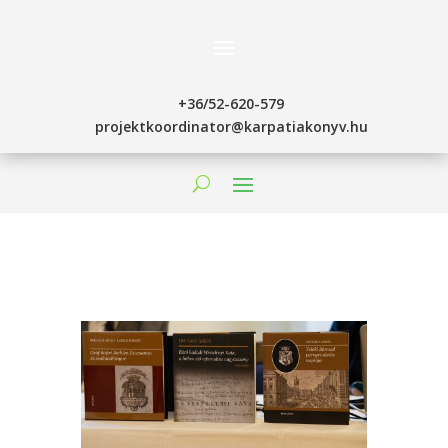
+36/52-620-579
projektkoordinator@karpatiakonyv.hu