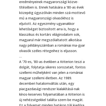
eredményeinek magyarországi közve-
títésében is. Ennek hatására a ’80-as évek
közepéig úgyszólván minden szá-mottevő
mű a magyarországi olvasókhoz is
eljutott. Az egyezmény ugyanakkor
lehetőséget biztosított arra is, hogy a
klasszikus és kortárs világirodalom sok,
magyarul már megszólaltatott alkotása
nagy példányszámban a romániai ma-gyar
olvasók széles rétegeihez is eljusson.
…
A ’70-es, ’80-as években a Kriterion teszi a
dolgát, folytatja sikeres sorozatait, fontos
szellemi műhelyként van jelen a romániai
magyar szellemi életben. Az 1989.
decemberi hatalomváltás után, egy
piacgazdasági rendszer kialakításá-nak
kínos-keserves folyamatában a Kriterion is
új nehézségekkel találta szem-be magát.
Ez a folyamat minden határon túli kiadóra,