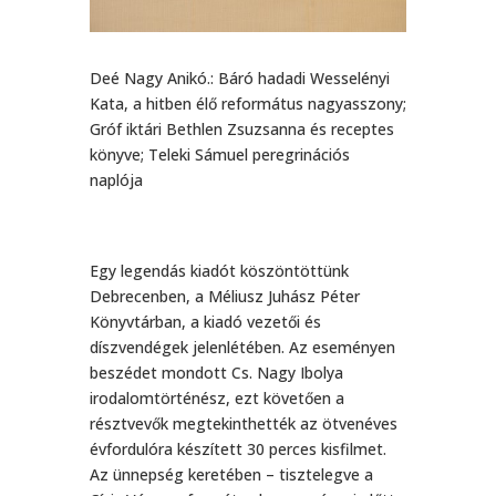
Deé Nagy Anikó.: Báró hadadi Wesselényi
Kata, a hitben élő református nagyasszony;
Gróf iktári Bethlen Zsuzsanna és receptes
könyve; Teleki Sámuel peregrinációs
naplója
Egy legendás kiadót köszöntöttünk
Debrecenben, a Méliusz Juhász Péter
Könyvtárban, a kiadó vezetői és
díszvendégek jelenlétében. Az eseményen
beszédet mondott Cs. Nagy Ibolya
irodalomtörténész, ezt követően a
résztvevők megtekinthették az ötvenéves
évfordulóra készített 30 perces kisfilmet.
Az ünnepség keretében – tisztelegve a