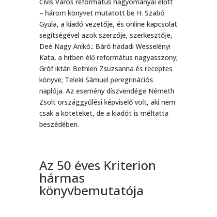
Cívis Város református hagyományai előtt
– három könyvet mutatott be H. Szabó
Gyula, a kiadó vezetője, és online kapcsolat
segítségével azok szerzője, szerkesztője,
Deé Nagy Anikó.: Báró hadadi Wesselényi
Kata, a hitben élő református nagyasszony;
Gróf iktári Bethlen Zsuzsanna és receptes
könyve; Teleki Sámuel peregrinációs
naplója. Az esemény díszvendége Németh
Zsolt országgyűlési képviselő volt, aki nem
csak a köteteket, de a kiadót is méltatta
beszédében.
Az 50 éves Kriterion
hármas
könyvbemutatója