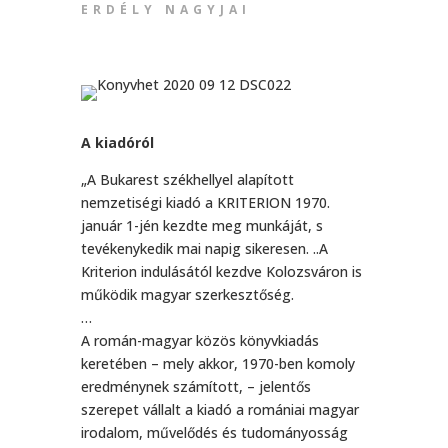
ERDÉLY NAGYJAI
A kiadóról
„A Bukarest székhellyel alapított
nemzetiségi kiadó a KRITERION 1970.
január 1-jén kezdte meg munkáját, s
tevékenykedik mai napig sikeresen. ..A
Kriterion indulásától kezdve Kolozsváron is
működik magyar szerkesztőség.
…
A román-magyar közös könyvkiadás
keretében – mely akkor, 1970-ben komoly
eredménynek számított, – jelentős
szerepet vállalt a kiadó a romániai magyar
irodalom, művelődés és tudományosság