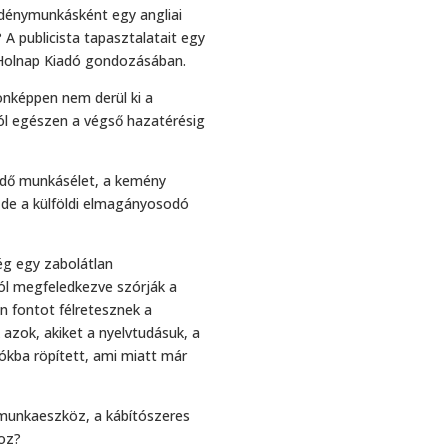
idénymunkásként egy angliai
? A publicista tapasztalatait egy
a Holnap Kiadó gondozásában.
onképpen nem derül ki a
ól egészen a végső hazatérésig
ződő munkásélet, a kemény
 de a külföldi elmagányosodó
ég egy zabolátlan
król megfeledkezve szórják a
 fontot félretesznek a
azok, akiket a nyelvtudásuk, a
ókba röpített, ami miatt már
ő munkaeszköz, a kábítószeres
hoz?