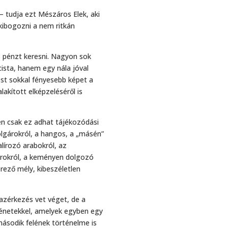
– tudja ezt Mészáros Elek, aki
 kibogozni a nem ritkán
és pénzt keresni. Nagyon sok
cista, hanem egy nála jóval
est sokkal fényesebb képet a
alakított elképzeléséről is
zen csak ez adhat tájékozódási
olgárokról, a hangos, a „másén”
lírozó arabokról, az
yarokról, a keményen dolgozó
erező mély, kibeszéletlen
hazérkezés vet véget, de a
ténetekkel, amelyek egyben egy
második felének történelme is