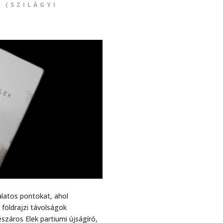
 (SZILÁGYI
latos pontokat, ahol
 földrajzi távolságok
észáros Elek partiumi újságíró,