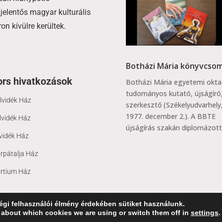
jelentős magyar kulturális
n kívülre kerültek.
Botházi Mária könyvcso
rs hivatkozások
Botházi Mária egyetemi okta
tudományos kutató, újságíró
lvidék Ház
szerkesztő (Székelyudvarhely
1977. december 2.). A BBTE
lvidék Ház
újságírás szakán diplomázott.
vidék Ház
rpátalja Ház
rtium Ház
gi felhasználói élmény érdekében sütiket használunk.
Magyar Házak
 about which cookies we are using or switch them off in
settings
.