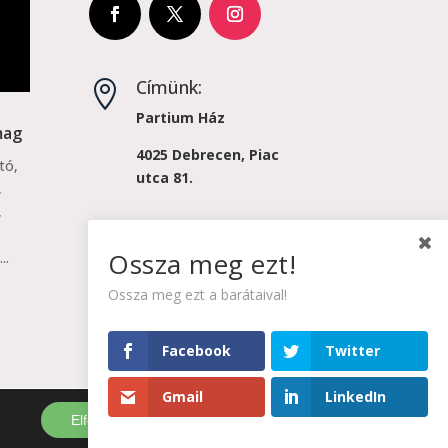
Címünk:

Partium Ház
mag
4025 Debrecen, Piac
tó,
utca 81.
,
,
Email:

Ossza meg ezt!
..
projektkoordinator@karpatiakonyv.hu
Ossza meg ezt a barátaival!
Hívjon minket!

+3652620579
Facebook
Twitter
Gmail
LinkedIn
Elfogad