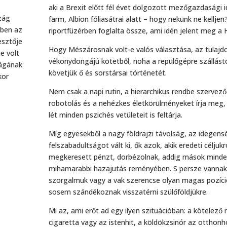
aki a Brexit előtt fél évet dolgozott mezőgazdasági 
zág
farm, Albion fóliasátrai alatt – hogy nekünk ne kelljen
zben az
riportfüzérben foglalta össze, ami idén jelent meg 
esztője
Hogy Mészárosnak volt-e valós választása, az tulajd
e volt
vékonydongájú kötetből, noha a repülőgépre szállást
ságának
követjük ő és sorstársai történetét.
kor
Nem csak a napi rutin, a hierarchikus rendbe szerve
robotolás és a nehézkes életkörülményeket írja meg,
lét minden pszichés vetületeit is feltárja.
Míg egyesekből a nagy földrajzi távolság, az idegens
felszabadultságot vált ki, ők azok, akik eredeti célju
megkeresett pénzt, dorbézolnak, addig mások minden
mihamarabbi hazajutás reményében. S persze vannak 
szorgalmuk vagy a vak szerencse olyan magas pozíci
sosem szándékoznak visszatérni szülőföldjükre.
Mi az, ami erőt ad egy ilyen szituációban: a kötelez
cigaretta vagy az istenhit, a köldökzsinór az otthon