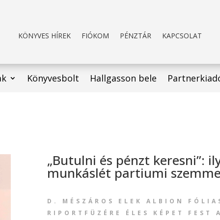
KÖNYVES HÍREK
FIÓKOM
PÉNZTÁR
KAPCSOLAT
ak
Könyvesbolt
Hallgasson bele
Partnerkiad
„Butulni és pénzt keresni”: il
munkáslét partiumi szemme
D. MÉSZÁROS ELEK ALBION FÓLIA
RIPORTFÜZÉRE ÉLES KÉPET FEST 