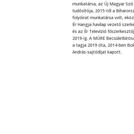
munkatársa, az Új Magyar Szó
tudósítója, 2015-től a Biharors
folyóirat munkatársa volt, ekö
Ér Hangja havilap vezető szerk
és az Ér Televízió főszerkesztőj
2019-ig. A MÚRE Becsületbíró
a tagja 2019 óta, 2014-ben Bo
András-sajtódíjat kapott.