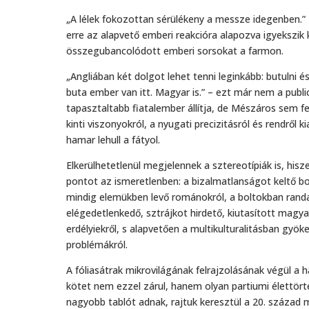
„A lélek fokozottan sérülékeny a messze idegenben.” 
erre az alapvető emberi reakcióra alapozva igyekszik
összegubancolódott emberi sorsokat a farmon.
„Angliában két dolgot lehet tenni leginkább: butulni 
buta ember van itt. Magyar is.” – ezt már nem a publi
tapasztaltabb fiatalember állítja, de Mészáros sem f
kinti viszonyokról, a nyugati precizitásról és rendről ki
hamar lehull a fátyol.
Elkerülhetetlenül megjelennek a sztereotípiák is, his
pontot az ismeretlenben: a bizalmatlanságot keltő b
mindig elemükben levő románokról, a boltokban randa
elégedetlenkedő, sztrájkot hirdető, kiutasított mag
erdélyiekről, s alapvetően a multikulturalitásban gyök
problémákról.
A fóliasátrak mikrovilágának felrajzolásának végül a 
kötet nem ezzel zárul, hanem olyan partiumi élettör
nagyobb tablót adnak, rajtuk keresztül a 20. század 