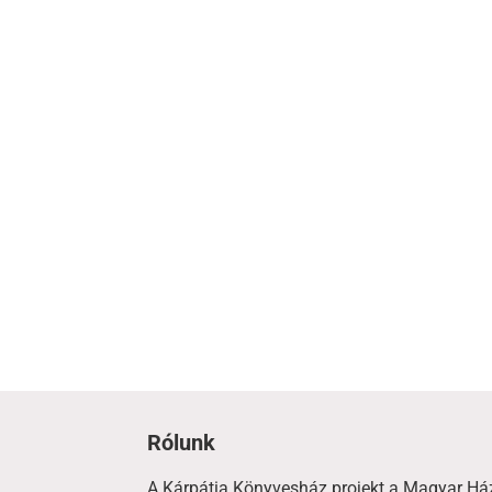
Rólunk
A Kárpátia Könyvesház projekt a Magyar Há