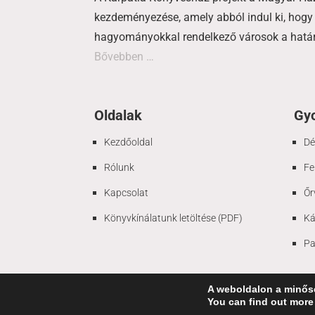
kezdeményezése, amely abból indul ki, hogy 
hagyományokkal rendelkező városok a határo
Bővebben …
Oldalak
Gyo
Kezdőoldal
Dé
Rólunk
Fe
Kapcsolat
Őr
Könyvkínálatunk letöltése (PDF)
Ká
Pa
A weboldalon a minősé
You can find out more