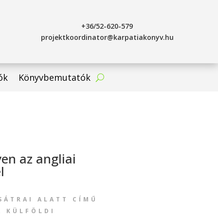
+36/52-620-579
projektkoordinator@karpatiakonyv.hu
ók
Könyvbemutatók
yen az angliai
l
SÁTRAI ALATT CÍMŰ
A KÜLFÖLDI