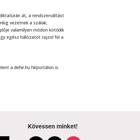
iktatúrán át, a rendszerváltást
nkig vezetnek a szálak,
lője valamilyen módon kötődik
gy egész hálózatot rajzol fel a
ent a dehir.hu hírportálon is.
Kövessen minket!