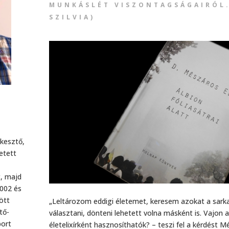
MUNKÁSLÉT VISZONTAGSÁGAIRÓL.
SZILVIA)
rkesztő,
etett
, majd
2002 és
ött
„Leltározom eddigi életemet, keresem azokat a sarka
tő-
választani, dönteni lehetett volna másként is. Vajon a
port
életelixírként hasznosíthatók? – teszi fel a kérdést M