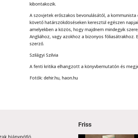
kibontakozik.
A szovjetek erőszakos bevonulásától, a kommunista d
követő határszökdöséseken keresztül egészen napjai
amelyekben a közös, hogy majdnem mindegyik szerep
Angliához, vagy azokhoz a bizonyos fóliasátrakhoz. E
szerző.
Szilágyi Szilvia
A fenti kritika elhangzott a könyvbemutatón és megjel
Fotók: dehir.hu, haon.hu
Friss
zak hiánypótló