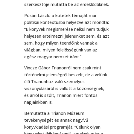
szerkesztője mutatta be az érdeklődőknek.
Pósán László a kötetek témáját mai
politikai kontextusba helyezve azt mondta:
“E könyvek megismerése nélkül nem tudjuk
helyesen értelmezni jelenünket sem, és azt
sem, hogy milyen teendőink vannak a
világban, milyen felelősségünk van az
egész magyar nemzet iránt.”
Vincze Gábor Trianonról nem csak mint
történelmi jelenségről beszélt, de a velünk
élő Trianonhoz való személyes
viszonyulásáról is vallott a közönségnek,
és arról is szólt, Trianon miért fontos
napjainkban is.
Bemutatta a Trianon Múzeum
tevékenységét és annak nagyívű
könyvkiadási programját. “Célunk olyan
könyveket “kibányászni”, amelyek még a