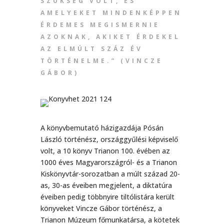
SZÜKSÉG VOLT, ÉS
AMELYEKET MINDENKÉPPEN
ÉRDEMES MEGISMERNIE
AZOKNAK, AKIKET ÉRDEKEL
AZ ELMÚLT SZÁZ ÉV
TÖRTÉNELME.” (VINCZE
GÁBOR)
A könyvbemutató házigazdája Pósán
László történész, országgyűlési képviselő
volt, a 10 könyv Trianon 100. évében az
1000 éves Magyarországról- és a Trianon
Kiskönyvtár-sorozatban a múlt század 20-
as, 30-as éveiben megjelent, a diktatúra
éveiben pedig többnyire tiltólistára került
könyveket Vincze Gábor történész, a
Trianon Múzeum főmunkatársa, a kötetek