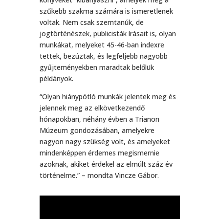
szűkebb szakma számára is ismeretlenek
voltak. Nem csak szemtanúk, de
jogtörténészek, publicisták írásait is, olyan
munkákat, melyeket 45-46-ban indexre
tettek, bezúztak, és legfeljebb nagyobb
gyűjteményekben maradtak belőlük
példányok.
“Olyan hiánypótló munkák jelentek meg és
jelennek meg az elkövetkezendő
hónapokban, néhány évben a Trianon
Múzeum gondozásában, amelyekre
nagyon nagy szükség volt, és amelyeket
mindenképpen érdemes megismernie
azoknak, akiket érdekel az elmúlt száz év
történelme.” – mondta Vincze Gábor.