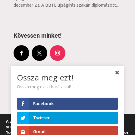
december 2.). A BBTE újságírás szakán diplomázott...
Kövessen minket!
Címünk:
Ossza meg ezt!

Partium Ház
Ossza meg ezt a barátaival!
4025 Debrecen, Piac utca 81.
Facebook
Email:

Twitter
projektkoordinator@karpatiakonyv.hu
A weboldalon a minőségi felhasználói élmény érdekében
sütiket használunk.
Gmail
You can find out more about which cookies we are using or