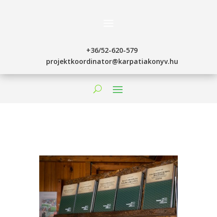
+36/52-620-579
projektkoordinator@karpatiakonyv.hu