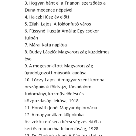
3. Hogyan bánt el a Trianoni szerződés a
Duna-medence népeivel
4. Haiczl: Húsz év előtt
5. Zilahi Lajos: A földönfutó város
6. Füssyné Huszár Amália: Egy csokor
tulipán
7. Márai Kata naplója
8. Buday László: Magyarország küzdelmes
évei
9. A megcsonkított Magyarország
újradolgozott második kiadása
10. Lóczy Lajos: A magyar szent korona
országainak földrajzi, társadalom-
tudományi, közművelődési és
közgazdasági leírása, 1918.
11. Horváth Jenő: Magyar diplomácia
12. A magyar állam külpolitikai
összeköttetései a bécsi végzésektől a
kettős monarchia felbomlásáig, 1928.
13. Dr. Cholnoky Jenő: A Kárpátoktól az