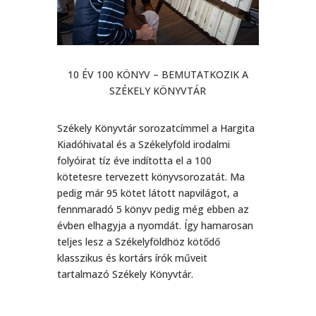
10 ÉV 100 KÖNYV – BEMUTATKOZIK A
SZÉKELY KÖNYVTÁR
Székely Könyvtár sorozatcímmel a Hargita
Kiadóhivatal és a Székelyföld irodalmi
folyóirat tíz éve indította el a 100
kötetesre tervezett könyvsorozatát. Ma
pedig már 95 kötet látott napvilágot, a
fennmaradó 5 könyv pedig még ebben az
évben elhagyja a nyomdát. Így hamarosan
teljes lesz a Székelyföldhöz kötődő
klasszikus és kortárs írók műveit
tartalmazó Székely Könyvtár.