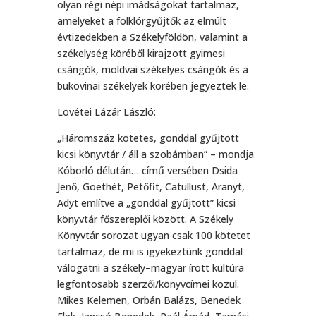
olyan régi népi imádságokat tartalmaz,
amelyeket a folklórgyűjtők az elmúlt
évtizedekben a Székelyföldön, valamint a
székelység köréből kirajzott gyimesi
csángók, moldvai székelyes csángók és a
bukovinai székelyek körében jegyeztek le.
Lövétei Lázár László:
„Háromszáz kötetes, gonddal gyűjtött
kicsi könyvtár / áll a szobámban” – mondja
Kóborló délután… című versében Dsida
Jenő, Goethét, Petőfit, Catullust, Aranyt,
Adyt említve a „gonddal gyűjtött” kicsi
könyvtár főszereplői között. A Székely
Könyvtár sorozat ugyan csak 100 kötetet
tartalmaz, de mi is igyekeztünk gonddal
válogatni a székely–magyar írott kultúra
legfontosabb szerzői/könyvcímei közül.
Mikes Kelemen, Orbán Balázs, Benedek