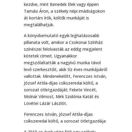
kezdve, mint Benedek Elek vagy éppen
Tamási Áron, a székely népi imádságokon
át kortárs írók, költők munkáját is
megtalálhatjuk.
A könyvbemutató egyik leghatásosabb
pillanata volt, amikor a Csokonai Színház
színészei felolvasták az eddig megjelent
kötetek címeit. Ugyanakkor
megszólaltatták a nagyívű munka távol
levő szerkesztőit, akik tíz éves munkájukról
vallottak. Mindenekelőtt, Ferenczes István,
József Attila-díjas csíkszeredai költő, a
sorozat ötletgazdáját; Fekete Vincét,
Molnár Vilmost, Mirk Szidónia Katát és
Lövétei Lázár Lászlót.
Ferenczes István, József Attila-díjas
csíkszeredai költő, a sorozat ötletgazdája:
A 2010-es évek vége felé egy székely