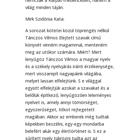
nemcsak a Kárpát-medencében, hanem a
világ minden táján.
Mirk Szidónia Kata:
A sorozat kötetei közül töprengés nélkül
Tánczos Vilmos Elejtett szavak című
könyvét vinném magammal, menteném
meg az utókor számára. Miért? Mert
lenyűgöz Tánczos Vilmos a magyar nyelv
és a székely nyelvjárás iránti érzékenysége,
mert visszarepít nagyapáink világába,
melyet lassan elfelejtünk. S e világgal
együtt elfelejtjük azokat a szavakat és a
belőlük építkező, lenyűgözően leleményes
nyelvet is, amely annyi tömörséget,
egyszerűséget, titkot rejtegetett
magában. Akkor az emberek még tudtak
képekben beszélni, egy-egy mondatba
belefért akár egy élettörténet is. S ez a
sűrített nyelv tükrözni tudta azt az