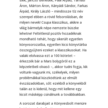
Elek, Jancsó Benedek, Paál Árpád, Tamási
Áron, Márton Áron, Kányádi Sándor, Farkas
Árpád, Király László – mindössze tíz név
szerepel ebben a rövid felsorolásban, de
milyen nevek! Csupa klasszikus, akikre a
világ bármelyik népe-nemzete büszke
lehetne! Feltétlenül pozitív hozadéknak
mondható tehát, hogy sikerült egyetlen
könyvsorozatba, egyetlen kicsi könyvtárba
összegyűjteni ezeket a klasszikusokat. Ha
valaki elolvassa ezt a 100 kötetet –
érkezzék bár a Mars bolygóról ez a
képzeletbeli olvasó –, akkor tudni fogja, kik
voltunk-vagyunk mi, székelyek, milyen
problémákkal küszködtünk az elmúlt
évszázadokban, sőt: ezekből a könyvekből
talán az is kiderül, hogy mit kellene egy
kicsit másképp csinálnunk a továbbiakban.
A sorozat darabjait a Könyvesbolt menüre