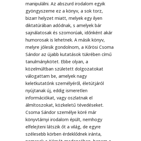
manipulálni. Az abszurd irodalom egyik
gyöngyszeme ez a könyv, a sok torz,
bizarr helyzet miatt, melyek egy ilyen
diktatúrában adódnak, s amelyek bár
sajnálatosak és szomorúak, időnként akár
humorosak is lehetnek. A másik könyv,
melyre jólesik gondolnom, a Kőrösi Csoma
Sándor az újabb kutatások tükrében című
tanulmánykötet. Ebbe olyan, a
közelmúltban született dolgozatokat
válogattam be, amelyek nagy
keletkutatónk személyéről, életútjáról
nyújtanak új, eddig ismeretlen
információkat, vagy oszlatnak el
álmítoszokat, közkeletű tévedéseket.
Csoma Sándor személye köré már
könyvtárnyi irodalom épült, nemhogy
elfelejteni látszik őt a világ, de egyre
szélesebb körben érdeklődnek iránta,