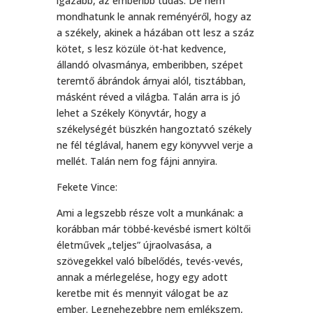
igazabb, az emberibb tudás. De nem
mondhatunk le annak reményéről, hogy az
a székely, akinek a házában ott lesz a száz
kötet, s lesz közüle öt-hat kedvence,
állandó olvasmánya, emberibben, szépet
teremtő ábrándok árnyai alól, tisztábban,
másként réved a világba. Talán arra is jó
lehet a Székely Könyvtár, hogy a
székelységét büszkén hangoztató székely
ne fél téglával, hanem egy könyvvel verje a
mellét. Talán nem fog fájni annyira.
Fekete Vince:
Ami a legszebb része volt a munkának: a
korábban már többé-kevésbé ismert költői
életművek „teljes” újraolvasása, a
szövegekkel való bíbelődés, tevés-vevés,
annak a mérlegelése, hogy egy adott
keretbe mit és mennyit válogat be az
ember. Legnehezebbre nem emlékszem,