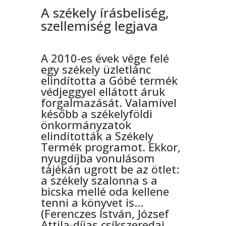
A székely írásbeliség,
szellemiség legjava
A 2010-es évek vége felé
egy székely üzletlánc
elindította a Góbé termék
védjeggyel ellátott áruk
forgalmazását. Valamivel
később a székelyföldi
önkormányzatok
elindították a Székely
Termék programot. Ekkor,
nyugdíjba vonulásom
tájékán ugrott be az ötlet:
a székely szalonna s a
bicska mellé oda kellene
tenni a könyvet is…
(Ferenczes István, József
Attila-díjas csíkszeredai