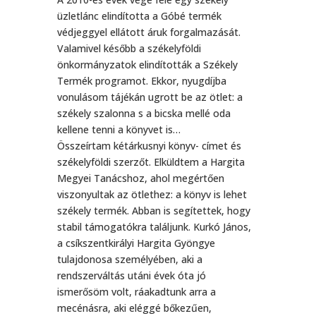
üzletlánc elindította a Góbé termék
védjeggyel ellátott áruk forgalmazását.
Valamivel később a székelyföldi
önkormányzatok elindították a Székely
Termék programot. Ekkor, nyugdíjba
vonulásom tájékán ugrott be az ötlet: a
székely szalonna s a bicska mellé oda
kellene tenni a könyvet is…
Összeírtam kétárkusnyi könyv- címet és
székelyföldi szerzőt. Elküldtem a Hargita
Megyei Tanácshoz, ahol megértően
viszonyultak az ötlethez: a könyv is lehet
székely termék. Abban is segítettek, hogy
stabil támogatókra találjunk. Kurkó János,
a csíkszentkirályi Hargita Gyöngye
tulajdonosa személyében, aki a
rendszerváltás utáni évek óta jó
ismerősöm volt, ráakadtunk arra a
mecénásra, aki eléggé bőkezűen,