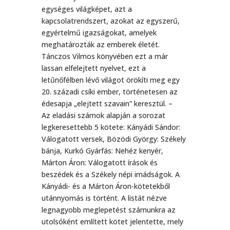
egységes világképet, azt a
kapcsolatrendszert, azokat az egyszerű,
egyértelmű igazságokat, amelyek
meghatározták az emberek életét.
Tánczos Vilmos könyvében ezt a már
lassan elfelejtett nyelvet, ezt a
letűnőfélben lévő világot örökíti meg egy
20. századi csíki ember, történetesen az
édesapja „elejtett szavain” keresztül. –
Az eladási számok alapján a sorozat
legkeresettebb 5 kötete: Kányádi Sándor:
Válogatott versek, Bözödi György: Székely
bánja, Kurkó Gyárfás: Nehéz kenyér,
Márton Áron: Válogatott írások és
beszédek és a Székely népi imádságok. A
Kányádi- és a Márton Áron-kötetekből
utánnyomás is történt. A listát nézve
legnagyobb meglepetést számunkra az
utolsóként említett kötet jelentette, mely