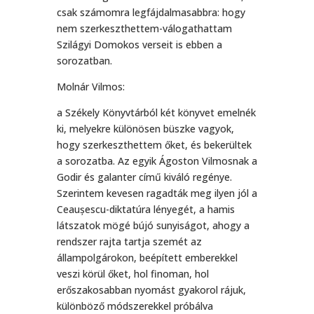
csak számomra legfájdalmasabbra: hogy
nem szerkeszthettem-válogathattam
Szilágyi Domokos verseit is ebben a
sorozatban.
Molnár Vilmos:
a Székely Könyvtárból két könyvet emelnék
ki, melyekre különösen büszke vagyok,
hogy szerkeszthettem őket, és bekerültek
a sorozatba. Az egyik Ágoston Vilmosnak a
Godir és galanter című kiváló regénye.
Szerintem kevesen ragadták meg ilyen jól a
Ceaușescu-diktatúra lényegét, a hamis
látszatok mögé bújó sunyiságot, ahogy a
rendszer rajta tartja szemét az
állampolgárokon, beépített emberekkel
veszi körül őket, hol finoman, hol
erőszakosabban nyomást gyakorol rájuk,
különböző módszerekkel próbálva