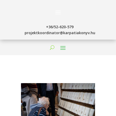
+36/52-620-579
projektkoordinator@karpatiakonyv.hu