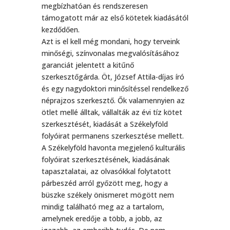
megbízhatóan és rendszeresen
támogatott már az első kötetek kiadásától
kezdődően.
Azt is el kell még mondani, hogy terveink
minőségi, színvonalas megvalósításához
garanciát jelentett a kitűnő
szerkesztőgárda. Öt, József Attila-díjas író
és egy nagydoktori minősítéssel rendelkező
néprajzos szerkesztő. Ők valamennyien az
ötlet mellé álltak, vállalták az évi tíz kötet
szerkesztését, kiadását a Székelyföld
folyóirat permanens szerkesztése mellett.
A Székelyföld havonta megjelenő kulturális
folyóirat szerkesztésének, kiadásának
tapasztalatai, az olvasókkal folytatott
párbeszéd arról győzött meg, hogy a
büszke székely önismeret mögött nem
mindig található meg az a tartalom,
amelynek eredője a több, a jobb, az