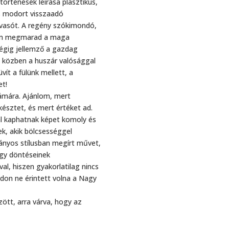
örténések leírása plasztikus,
és modort visszaadó
lvasót. A regény szókimondó,
elem megmarad a maga
égig jellemző a gazdag
ás közben a huszár valósággal
vít a fülünk mellett, a
et!
ámára. Ajánlom, mert
észtet, és mert értéket ad.
al kaphatnak képet komoly és
k, akik bölcsességgel
ányos stílusban megírt művet,
agy döntéseinek
l, hiszen gyakorlatilag nincs
don ne érintett volna a Nagy
ött, arra várva, hogy az