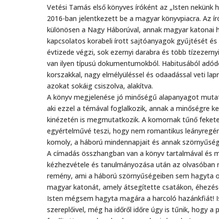
Vetési Tamás első könyves íróként az „Isten nekünk há
2016-ban jelentkezett be a magyar könyvpiacra. Az í
különösen a Nagy Háborúval, annak magyar katonai hel
kapcsolatos korabeli írott sajtóanyagok gyűjtését é
évtizede végzi, sok ezernyi darabra és több tízezern
van ilyen típusú dokumentumokból. Habitusából adódó
korszakkal, nagy elmélyüléssel és odaadással veti lap
azokat sokáig csiszolva, alakítva.
A könyv megjelenése jó minőségű alapanyagot mutat,
aki ezzel a témával foglalkozik, annak a minőségre ke
kinézetén is megmutatkozik. A komornak tűnő fekete 
egyértelművé teszi, hogy nem romantikus leányregén
komoly, a háború mindennapjait és annak szörnyűségei
A címadás összhangban van a könyv tartalmával és m
kézhezvétele és tanulmányozása után az olvasóban mé
remény, ami a háború szörnyűségeiben sem hagyta ot
magyar katonát, amely átsegítette csatákon, éhezés
Isten mégsem hagyta magára a harcoló hazánkfiát! I
szereplőivel, még ha időről időre úgy is tűnik, hogy a