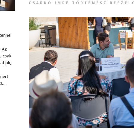
CSARKÓ IMRE TÖRTÉNÉSZ BESZÉL
tennel
. Az
, csak
atjuk,
 mert
t!…