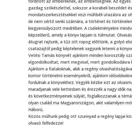
fordított az embereknek, az emberiségnek. Az egyes t
gazdag szókészlettel, sokszor a korabeli beszédet 
mondatszerkesztésekkel viszi múltbéli utazásra az o
de nem sértő senki számára, a történet és történ
kiegyensúlyozott medrében. A cselekményekre mindv
képzelőerő, amely a könyv lapjain is túlmutat. Olvas
átugrat rajtunk, a tűz ott ropog előttünk, a golyó elsü
csatazajtól pedig képtelenek vagyunk letenni a könyv
Vetési Tamás könyvét ajánlom minden korosztály sz
elgondolkodtat, mert megvisel, mert gondolkodásra k
Ajánlom a fiataloknak, akik a regény olvashatóságáv
komor történelmi eseményekről, ajánlom idősebbekne
fordulnak a könyvekhez. Vegyék kézbe ezt az olvasm
maradjanak vele kettesben és érezzék a nagy idők n
és következményeinek súlyát, foglalkozzanak a témáva
olyan család ma Magyarországon, akit valamilyen mó
Háború.
Közös múltunk pedig ott szunnyad a regény lapjai köz
olvasó felfedezze!