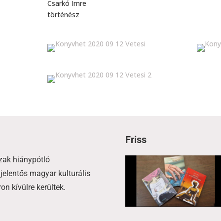
Csarkó Imre
történész
Friss
zak hiánypótló
jelentős magyar kulturális
n kívülre kerültek.