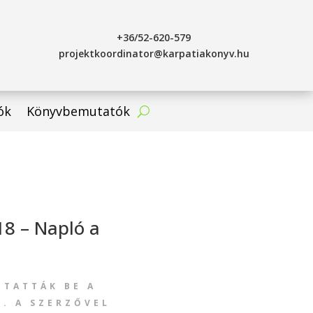
+36/52-620-579
projektkoordinator@karpatiakonyv.hu
ók
Könyvbemutatók
18 – Napló a
UTATTÁK BE A
. A SZERZŐVEL