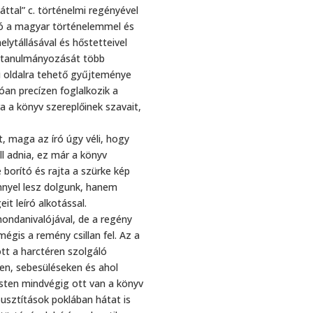
ttal” c. történelmi regényével
ró a magyar történelemmel és
ytállásával és hőstetteivel
s tanulmányozását több
yi oldalra tehető gyűjteménye
an precízen foglalkozik a
ra a könyv szereplőinek szavait,
 maga az író úgy véli, hogy
ll adnia, ez már a könyv
borító és rajta a szürke kép
nyel lesz dolgunk, hanem
t leíró alkotással.
ondanivalójával, de a regény
gis a remény csillan fel. Az a
t a harctéren szolgáló
en, sebesüléseken és ahol
sten mindvégig ott van a könyv
 pusztítások poklában hátat is