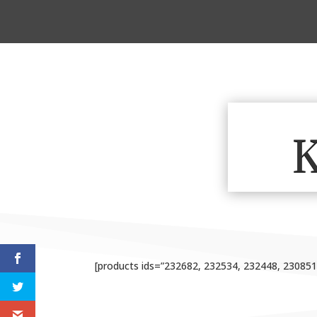
K
[products ids=”232682, 232534, 232448, 23085