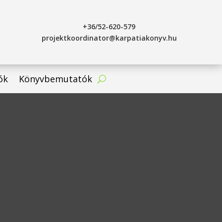
+36/52-620-579
projektkoordinator@karpatiakonyv.hu
ók
Könyvbemutatók