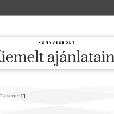
KÖNYVESBOLT
iemelt ajánlatai
1″ columns=”4″]