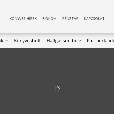
KÖNYVES HÍREK
FIÓKOM
PÉNZTÁR
KAPCSOLAT
ak
Könyvesbolt
Hallgasson bele
Partnerkiad