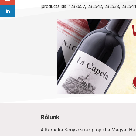
[products ids=”232657, 232542, 232538, 23254
Rólunk
A Kárpátia Könyvesház projekt a Magyar Há