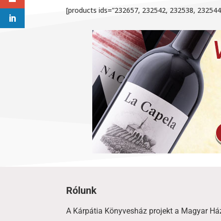
Media error: Format(s) not supported or source(s) not found
[products ids=”232657, 232542, 232538, 23254
Fájl letöltése: https://karpatiakonyv.hu/wp-
content/uploads/2021/04/karpatiakonyv-fooldal-video-kicsi.mp4
00:00
A hangerő növeléséhez, illetőleg csökkentéséhez a Fel/Le billentyű
Rólunk
A Kárpátia Könyvesház projekt a Magyar Há