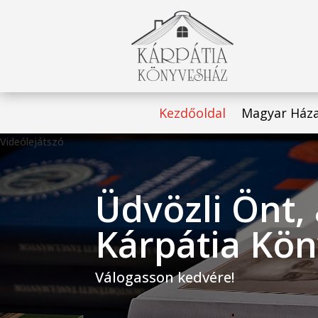
Kezdőoldal
Magyar Ház
Videólejátszó
Üdvözli Önt,
Kárpátia Kön
Válogasson kedvére!