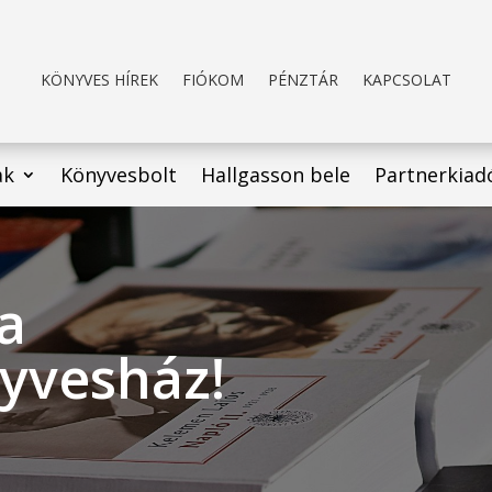
KÖNYVES HÍREK
FIÓKOM
PÉNZTÁR
KAPCSOLAT
ak
Könyvesbolt
Hallgasson bele
Partnerkiad
 a
yvesház!