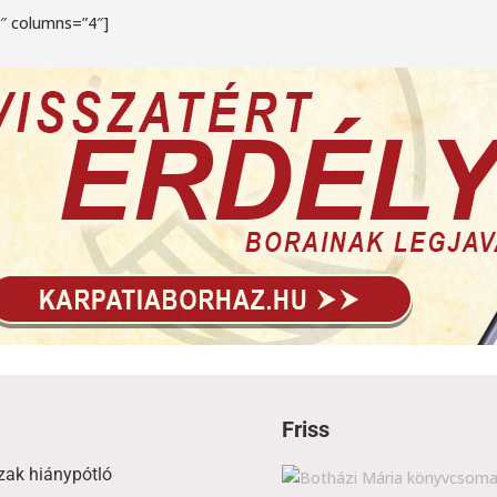
4″ columns=”4″]
ket kell használni.
Friss
zak hiánypótló