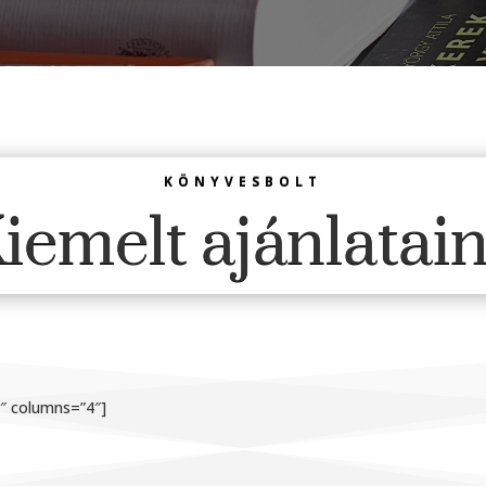
KÖNYVESBOLT
iemelt ajánlatai
1″ columns=”4″]