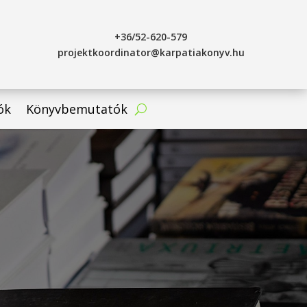
+36/52-620-579
projektkoordinator@karpatiakonyv.hu
ók
Könyvbemutatók