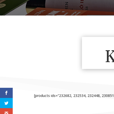
K
[products ids=”232682, 232534, 232448, 23085