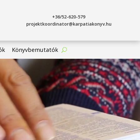
+36/52-620-579
projektkoordinator@karpatiakonyv.hu
ók
Könyvbemutatók