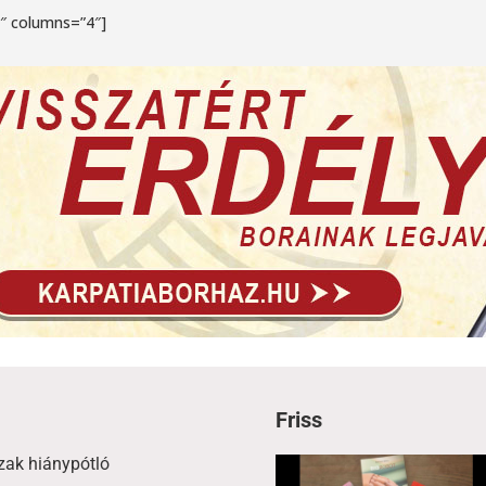
4″ columns=”4″]
Friss
zak hiánypótló