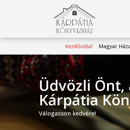
Kezdőoldal
Magyar Ház
Videólejátszó
Üdvözli Önt,
Kárpátia Kön
Válogasson kedvére!