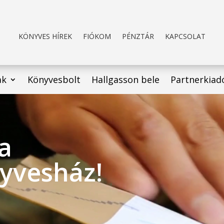
KÖNYVES HÍREK
FIÓKOM
PÉNZTÁR
KAPCSOLAT
ak
Könyvesbolt
Hallgasson bele
Partnerkiad
 a
yvesház!