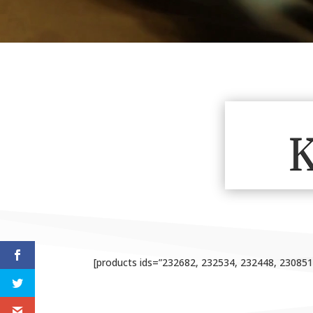
K
[products ids=”232682, 232534, 232448, 23085