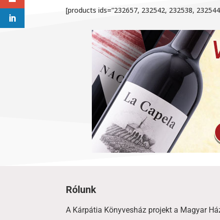
[products ids=”232657, 232542, 232538, 23254
Rólunk
A Kárpátia Könyvesház projekt a Magyar Há