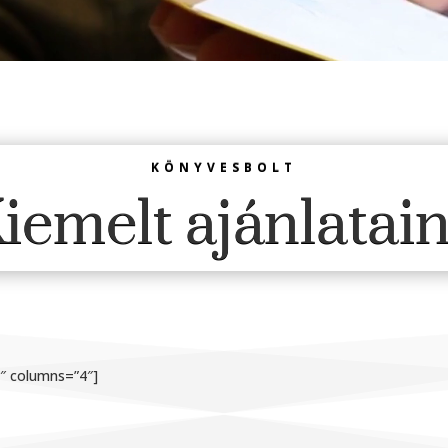
KÖNYVESBOLT
iemelt ajánlatai
1″ columns=”4″]