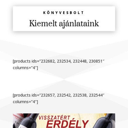
KÖNYVESBOLT
Kiemelt ajánlataink
[products ids=”232682, 232534, 232448, 230851″
columns=”4″]
[products ids=”232657, 232542, 232538, 232544″
columns=”4″]