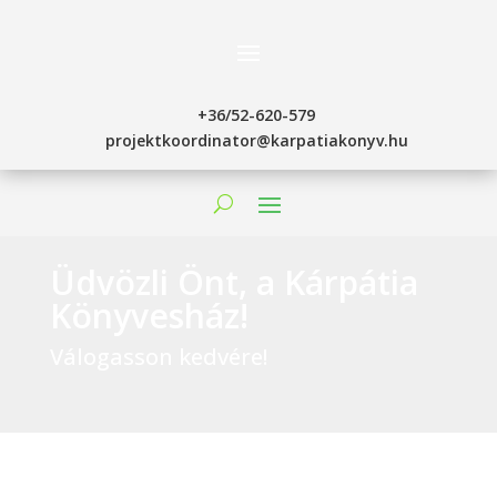
+36/52-620-579
projektkoordinator@karpatiakonyv.hu
Üdvözli Önt, a Kárpátia
Könyvesház!
Válogasson kedvére!