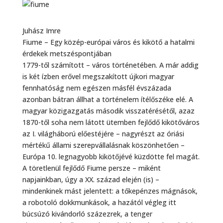
Juhász Imre
Fiume – Egy közép-európai város és kikötő a hatalmi
érdekek metszéspontjában
1779-től számított – város történetében. A már addig
is két ízben erővel megszakított újkori magyar
fennhatóság nem egészen másfél évszázada
azonban bátran állhat a történelem ítélőszéke elé. A
magyar közigazgatás második visszatérésétől, azaz
1870-től soha nem látott ütemben fejlődő kikötőváros
az I. világháború előestéjére – nagyrészt az óriási
mértékű állami szerepvállalásnak köszönhetően –
Európa 10. legnagyobb kikötőjévé küzdötte fel magát.
A töretlenül fejlődő Fiume persze – miként
napjainkban, úgy a XX. század elején (is) –
mindenkinek mást jelentett: a tőkepénzes mágnások,
a robotoló dokkmunkások, a hazától végleg itt
búcsúzó kivándorló százezrek, a tenger