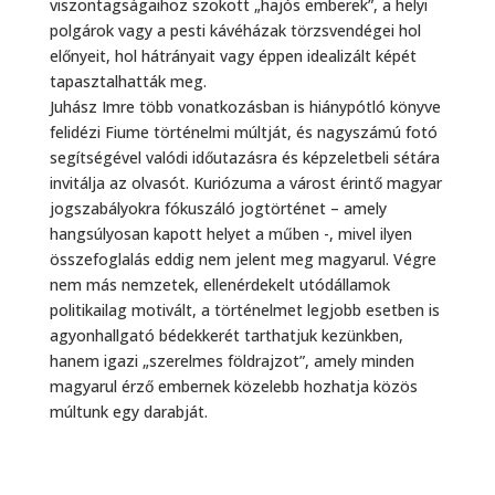
viszontagságaihoz szokott „hajós emberek”, a helyi
polgárok vagy a pesti kávéházak törzsvendégei hol
előnyeit, hol hátrányait vagy éppen idealizált képét
tapasztalhatták meg.
Juhász Imre több vonatkozásban is hiánypótló könyve
felidézi Fiume történelmi múltját, és nagyszámú fotó
segítségével valódi időutazásra és képzeletbeli sétára
invitálja az olvasót. Kuriózuma a várost érintő magyar
jogszabályokra fókuszáló jogtörténet – amely
hangsúlyosan kapott helyet a műben -, mivel ilyen
összefoglalás eddig nem jelent meg magyarul. Végre
nem más nemzetek, ellenérdekelt utódállamok
politikailag motivált, a történelmet legjobb esetben is
agyonhallgató bédekkerét tarthatjuk kezünkben,
hanem igazi „szerelmes földrajzot”, amely minden
magyarul érző embernek közelebb hozhatja közös
múltunk egy darabját.