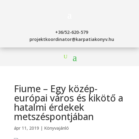
+36/52-620-579
projektkoordinator@karpatiakonyv.hu
Fiume – Egy közép-
európai város és kikötő a
hatalmi érdekek
metszéspontjában
ápr 11, 2019
|
Könyvajánló