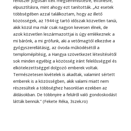
rendszer jogosan ítélt megsemmisítésre, eltörlésre,
elpusztításra, mint ahogy ezt tanították. „Az esetek
többségében azzal találkoztam, hogy az illető
közösségek, az 1944-ig tartó időszak közvetlen tanúi,
akik közül ma már csak nagyon kevesen élnek, de
azok közvetlen leszármazottjai is úgy emlékeznek: a
mi bárónk, a mi grófunk, aki a vetőmagtól elkezdve a
gyógyszerellátásig, az óvoda működésétől a
templomépítésig, a Hangya szövetkezet létesítésétől
sok minden egyébig a közösség iránt felelősséggel és
elkötelezettséggel dolgozó emberek voltak.
Természetesen kivételek is akadtak, valamint sértett
emberek is a közösségben, akik valami miatt nem
részesültek a többséghez hasonlóan ezekben az
áldásokban. De többnyire a felülről való gondoskodást
látták bennük.” (Fekete Réka, 3szek.ro)