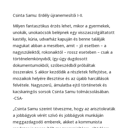
Csinta Samu: Erdély újranemesítői I-II.
Milyen fantasztikus érzés lehet, mikor a gyermekek,
unokák, unokaöcsök belépnek egy visszaszolgáltatott
kastély, kúria, udvarház kapuján és benne találják
magukat abban a mesében, amit – jó esetben – a
nagyszüleiktől, rokonaiktól – rossz eseteben – csak a
történelemkönyvből, így-úgy dugdosott
dokumentumokból, szóbeszédből próbáltak
összerakni. S akkor kezdődik a részletek felfejtése, a
mozaikok helyére illesztése és az újabb harcállások
felvétele. Nagys
zerű, ámulatba ejtő történetek és
kacskaringós sorsok Csinta Samu tolmácsolásában.
-CSA-
„Csinta Samu szerint téveszme, hogy az arisztokraták
a jobbágyok vérét szívó és jobbágyok munkáján
meggazdagodó emberek, akiket a kommunista