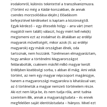
irodalomról, különös tekintettel a transzilvanizmusra.
(Történt ez még a Kádár-korszakban, de annak
csendes morzsolódása idején.) Előadásom
befejeztével kérdéseket is kaptam a közönségtől.
Egyik kérdező – egy éltesebb hölgy – arra várt (mert
magától nem talált) választ, hogy miért kell neki(k)
megismerni ezt az irodalmat és általában az erdélyi
magyarok műveltségét, mikor azok (ti. az erdélyi
magyarok) egy másik országban élnek, oda
tartoznak, nem hozzánk. Türelmesen elmagyaráztam,
hogy amikor a történelmi Magyarországot
feldarabolták, csaknem másfél millió magyar került
Erdélyben kisebbségi sorba, s abban él máig. Ami velük
történt, az nem egy magyar népcsoport magánügye,
hanem a magyarországi magyarokra is kihatással van;
az ő történetük a magyar nemzeti történelem része.
Aki ezt nem látja be, és nem tudja róla, amit tudnia
szerintem illik, annak a magyarságtudata – és ennek
megfelelően saját identitástudata – hiányos. Mivel ezt