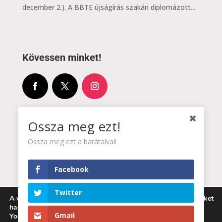
december 2.). A BBTE újságírás szakán diplomázott...
Kövessen minket!
Címünk:
Ossza meg ezt!

Partium Ház
Ossza meg ezt a barátaival!
4025 Debrecen, Piac utca 81.
Facebook
Email:

Twitter
projektkoordinator@karpatiakonyv.hu
A weboldalon a minőségi felhasználói élmény érdekében sütiket
használunk.
Gmail
You can find out more about which cookies we are using or
Hívjon minket!