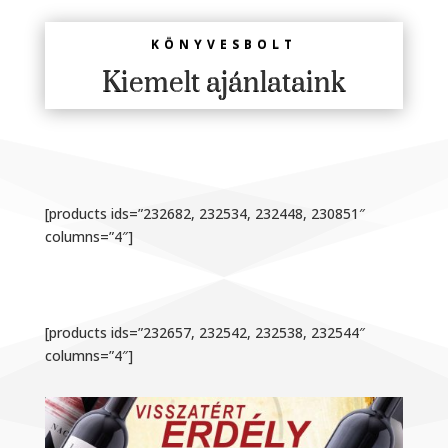
KÖNYVESBOLT
Kiemelt ajánlataink
[products ids=”232682, 232534, 232448, 230851″
columns=”4″]
[products ids=”232657, 232542, 232538, 232544″
columns=”4″]