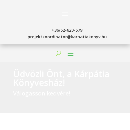
+36/52-620-579
projektkoordinator@karpatiakonyv.hu
Üdvözli Önt, a Kárpátia
Könyvesház!
Válogasson kedvére!