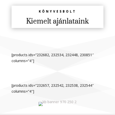
KÖNYVESBOLT
Kiemelt ajánlataink
[products ids=”232682, 232534, 232448, 230851″
columns=”4″]
[products ids=”232657, 232542, 232538, 232544″
columns=”4″]