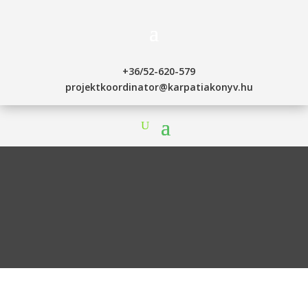
+36/52-620-579
projektkoordinator@karpatiakonyv.hu