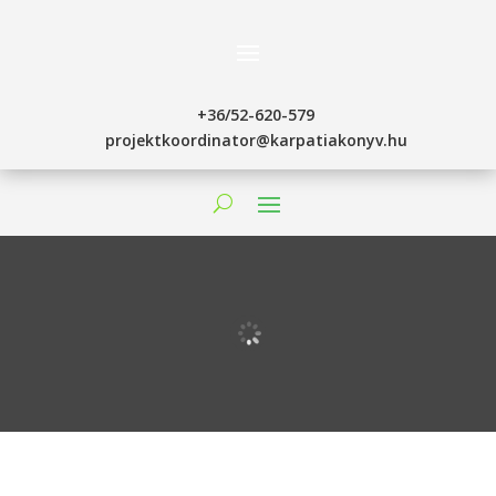
+36/52-620-579
projektkoordinator@karpatiakonyv.hu