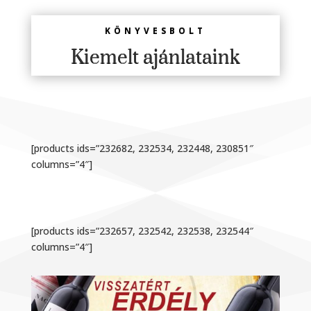
KÖNYVESBOLT
Kiemelt ajánlataink
[products ids=”232682, 232534, 232448, 230851″
columns=”4″]
[products ids=”232657, 232542, 232538, 232544″
columns=”4″]