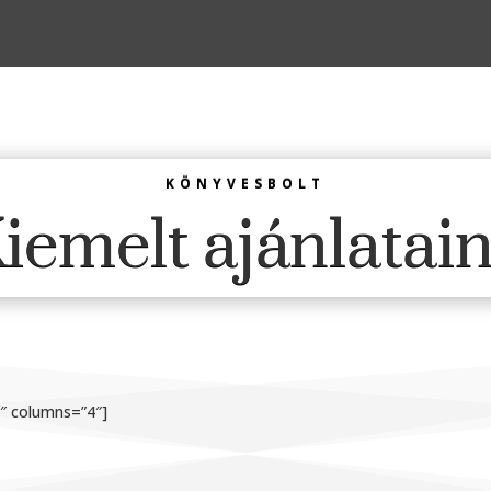
KÖNYVESBOLT
iemelt ajánlatai
1″ columns=”4″]