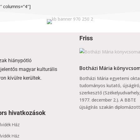
4″ columns=”4″]
Friss
zak hiánypótló
Botházi Mária könyvcso
jelentős magyar kulturális
n kívülre kerültek.
Botházi Mária egyetemi okta
tudományos kutató, újságíró
szerkesztő (Székelyudvarhely
1977. december 2.). A BBTE
újságírás szakán diplomázott.
rs hivatkozások
lvidék Ház
lvidék Ház