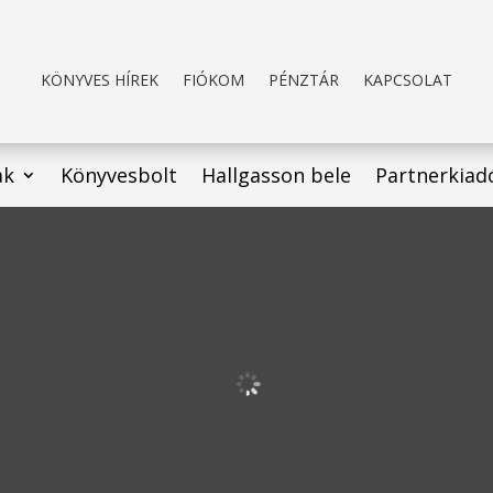
KÖNYVES HÍREK
FIÓKOM
PÉNZTÁR
KAPCSOLAT
ak
Könyvesbolt
Hallgasson bele
Partnerkiad