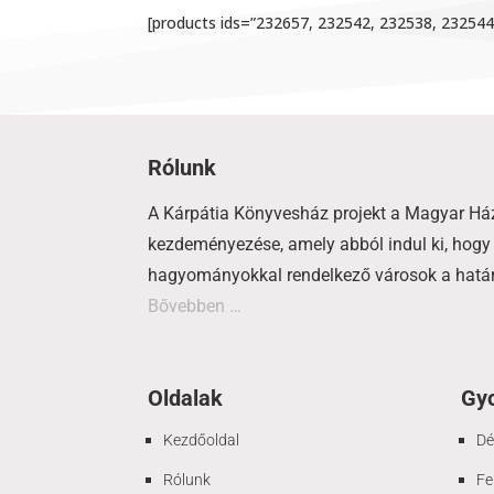
[products ids=”232657, 232542, 232538, 23254
Rólunk
A Kárpátia Könyvesház projekt a Magyar Há
kezdeményezése, amely abból indul ki, hogy 
hagyományokkal rendelkező városok a határo
Bővebben …
Oldalak
Gyo
Kezdőoldal
Dé
Rólunk
Fe