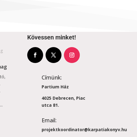
Kövessen minket!
mag
Címünk:
tó,
,
Partium Ház
,
4025 Debrecen, Piac
..
utca 81.
Email:
projektkoordinator@karpatiakonyv.hu