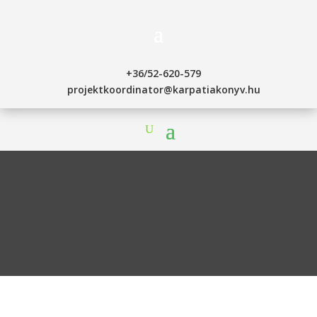
+36/52-620-579
projektkoordinator@karpatiakonyv.hu