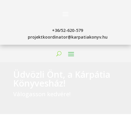
+36/52-620-579
projektkoordinator@karpatiakonyv.hu
Üdvözli Önt, a Kárpátia
Könyvesház!
Válogasson kedvére!