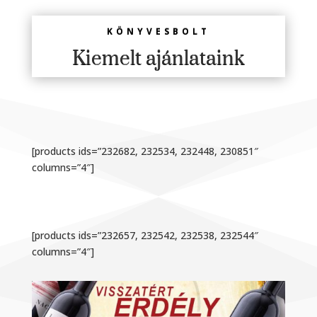
KÖNYVESBOLT
Kiemelt ajánlataink
[products ids=”232682, 232534, 232448, 230851″
columns=”4″]
[products ids=”232657, 232542, 232538, 232544″
columns=”4″]