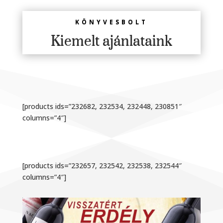
KÖNYVESBOLT
Kiemelt ajánlataink
[products ids=”232682, 232534, 232448, 230851″
columns=”4″]
[products ids=”232657, 232542, 232538, 232544″
columns=”4″]