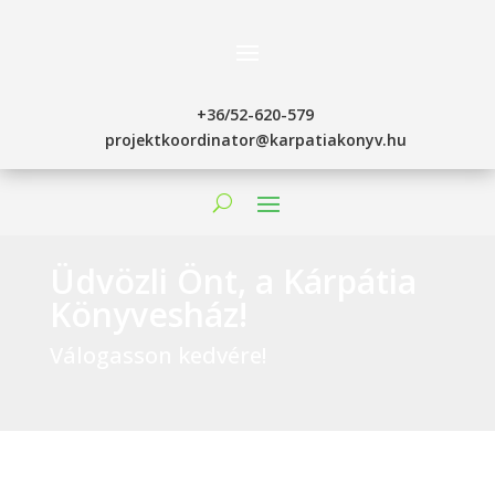
+36/52-620-579
projektkoordinator@karpatiakonyv.hu
Üdvözli Önt, a Kárpátia
Könyvesház!
Válogasson kedvére!