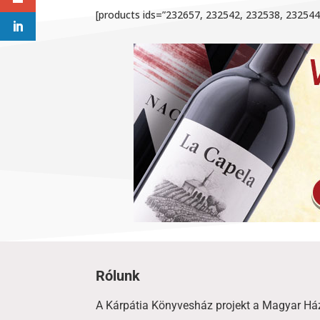
[products ids=”232657, 232542, 232538, 23254
Rólunk
A Kárpátia Könyvesház projekt a Magyar Há