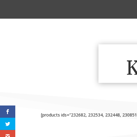
K
[products ids=”232682, 232534, 232448, 23085