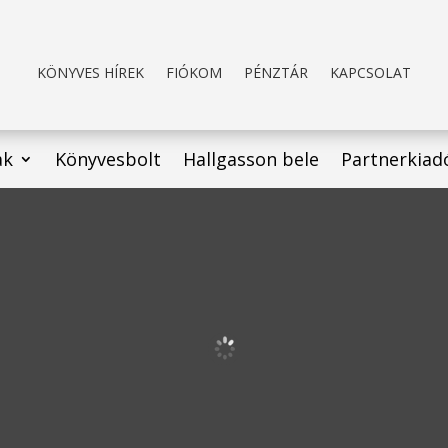
KÖNYVES HÍREK
FIÓKOM
PÉNZTÁR
KAPCSOLAT
ak
Könyvesbolt
Hallgasson bele
Partnerkiad