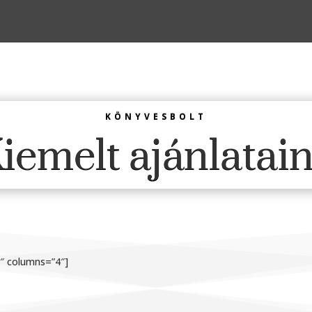
KÖNYVESBOLT
iemelt ajánlatai
1″ columns=”4″]