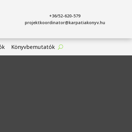
+36/52-620-579
projektkoordinator@karpatiakonyv.hu
ók
Könyvbemutatók