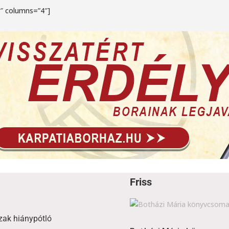
4″ columns=”4″]
Friss
zak hiánypótló