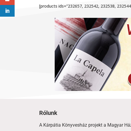
[products ids=”232657, 232542, 232538, 23254
Rólunk
A Kárpátia Könyvesház projekt a Magyar Há