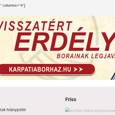
4″ columns=”4″]
Friss
zak hiánypótló