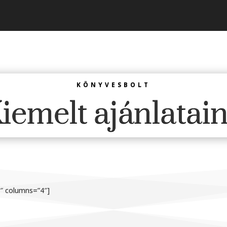
KÖNYVESBOLT
iemelt ajánlatai
1″ columns=”4″]