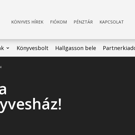
KÖNYVES HÍREK
FIÓKOM
PÉNZTÁR
KAPCSOLAT
ak
Könyvesbolt
Hallgasson bele
Partnerkiad
p4
 a
yvesház!