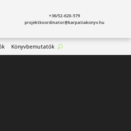
+36/52-620-579
projektkoordinator@karpatiakonyv.hu
ók
Könyvbemutatók