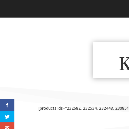
K
[products ids=”232682, 232534, 232448, 23085