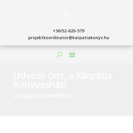
+36/52-620-579
projektkoordinator@karpatiakonyv.hu
Üdvözli Önt, a Kárpátia
Könyvesház!
Válogasson kedvére!