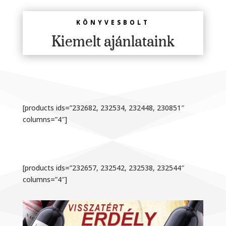
KÖNYVESBOLT
Kiemelt ajánlataink
[products ids=”232682, 232534, 232448, 230851″
columns=”4″]
[products ids=”232657, 232542, 232538, 232544″
columns=”4″]