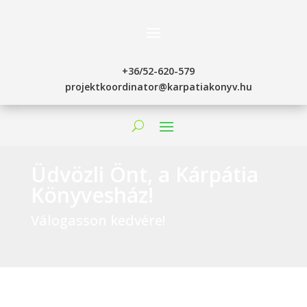
+36/52-620-579
projektkoordinator@karpatiakonyv.hu
Üdvözli Önt, a Kárpátia
Könyvesház!
Válogasson kedvére!