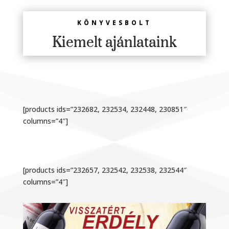
KÖNYVESBOLT
Kiemelt ajánlataink
[products ids=”232682, 232534, 232448, 230851″
columns=”4″]
[products ids=”232657, 232542, 232538, 232544″
columns=”4″]