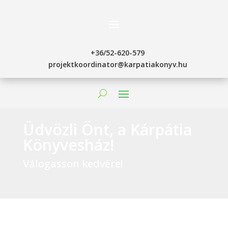
+36/52-620-579
projektkoordinator@karpatiakonyv.hu
Üdvözli Önt, a Kárpátia
Könyvesház!
Válogasson kedvére!