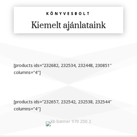
KÖNYVESBOLT
Kiemelt ajánlataink
[products ids=”232682, 232534, 232448, 230851″
columns=”4″]
[products ids=”232657, 232542, 232538, 232544″
columns=”4″]