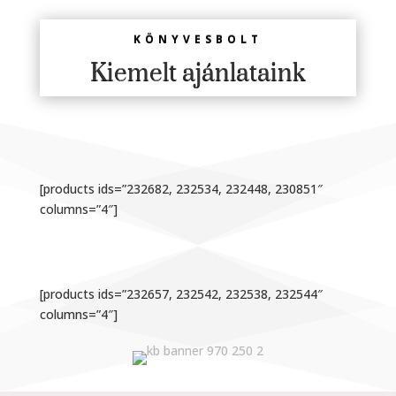
KÖNYVESBOLT
Kiemelt ajánlataink
[products ids=”232682, 232534, 232448, 230851″
columns=”4″]
[products ids=”232657, 232542, 232538, 232544″
columns=”4″]