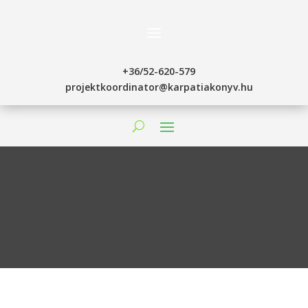
+36/52-620-579
projektkoordinator@karpatiakonyv.hu