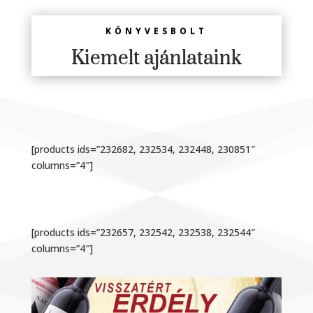
KÖNYVESBOLT
Kiemelt ajánlataink
[products ids=”232682, 232534, 232448, 230851″
columns=”4″]
[products ids=”232657, 232542, 232538, 232544″
columns=”4″]