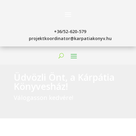
+36/52-620-579
projektkoordinator@karpatiakonyv.hu
Üdvözli Önt, a Kárpátia
Könyvesház!
Válogasson kedvére!