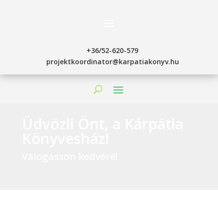
+36/52-620-579
projektkoordinator@karpatiakonyv.hu
Üdvözli Önt, a Kárpátia
Könyvesház!
Válogasson kedvére!