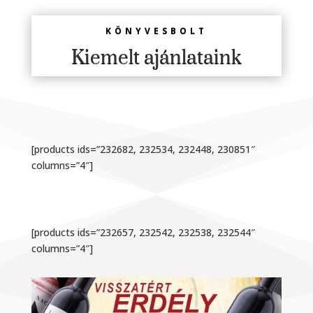
KÖNYVESBOLT
Kiemelt ajánlataink
[products ids=”232682, 232534, 232448, 230851″
columns=”4″]
[products ids=”232657, 232542, 232538, 232544″
columns=”4″]