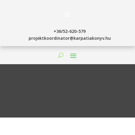
+36/52-620-579
projektkoordinator@karpatiakonyv.hu