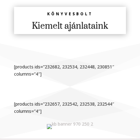
KÖNYVESBOLT
Kiemelt ajánlataink
[products ids=”232682, 232534, 232448, 230851″
columns=”4″]
[products ids=”232657, 232542, 232538, 232544″
columns=”4″]