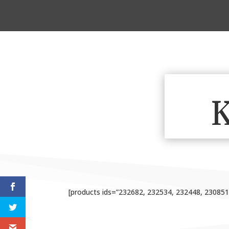
K
[products ids=”232682, 232534, 232448, 23085