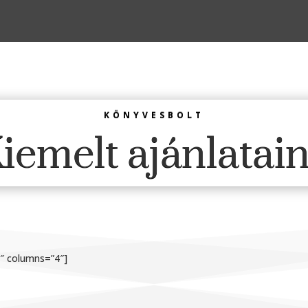
KÖNYVESBOLT
iemelt ajánlatai
1″ columns=”4″]