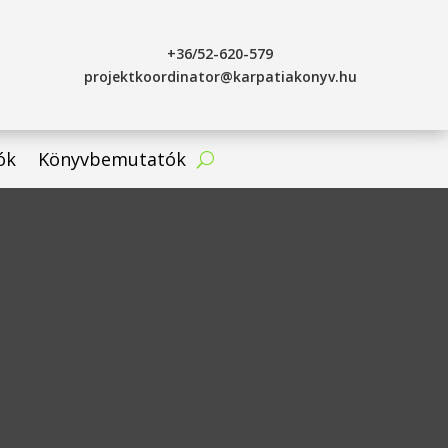
+36/52-620-579
projektkoordinator@karpatiakonyv.hu
ók
Könyvbemutatók