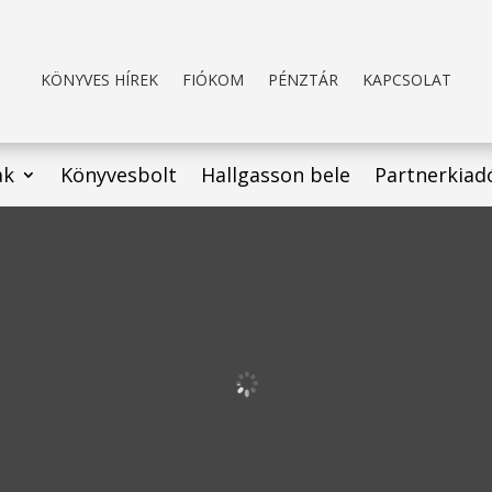
KÖNYVES HÍREK
FIÓKOM
PÉNZTÁR
KAPCSOLAT
ak
Könyvesbolt
Hallgasson bele
Partnerkiad