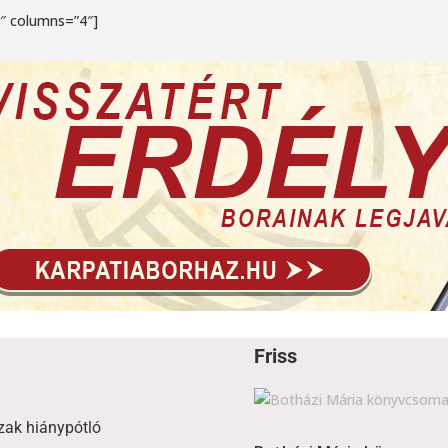
4″ columns=”4″]
Friss
zak hiánypótló