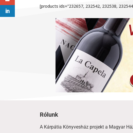
[products ids=”232657, 232542, 232538, 23254
Rólunk
A Kárpátia Könyvesház projekt a Magyar Há