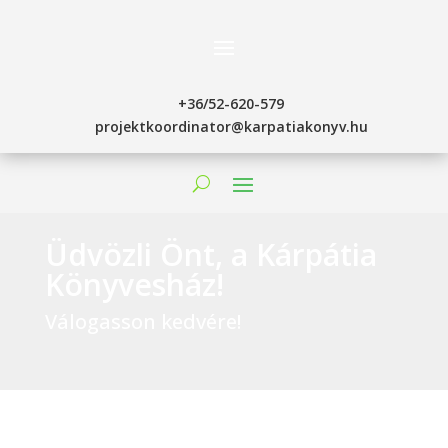
+36/52-620-579
projektkoordinator@karpatiakonyv.hu
Üdvözli Önt, a Kárpátia
Könyvesház!
Válogasson kedvére!