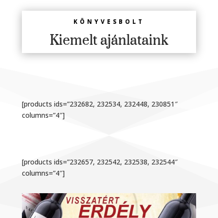
KÖNYVESBOLT
Kiemelt ajánlataink
[products ids=”232682, 232534, 232448, 230851″
columns=”4″]
[products ids=”232657, 232542, 232538, 232544″
columns=”4″]