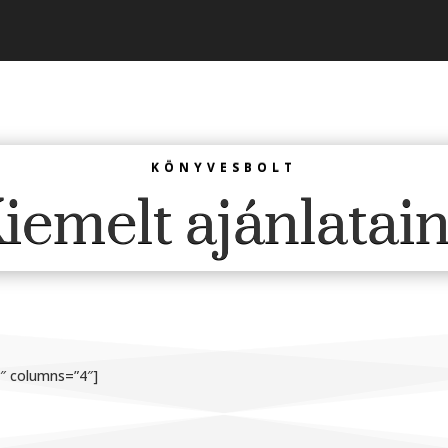
KÖNYVESBOLT
iemelt ajánlatai
1″ columns=”4″]