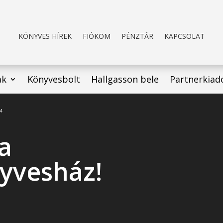
KÖNYVES HÍREK
FIÓKOM
PÉNZTÁR
KAPCSOLAT
ak
Könyvesbolt
Hallgasson bele
Partnerkiad
p4
 a
yvesház!