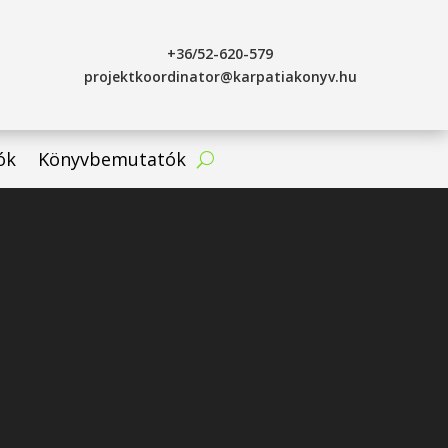
+36/52-620-579
projektkoordinator@karpatiakonyv.hu
ók
Könyvbemutatók