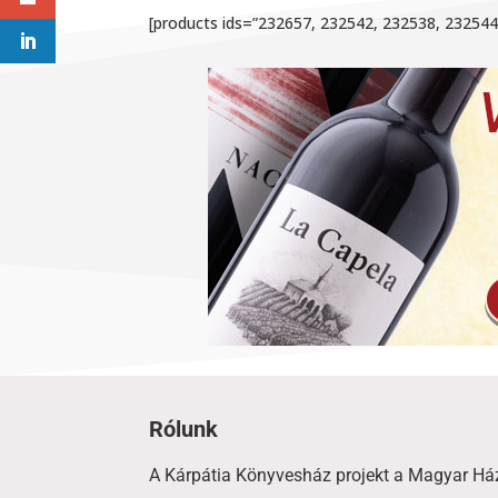
[products ids=”232657, 232542, 232538, 23254
Rólunk
A Kárpátia Könyvesház projekt a Magyar Há