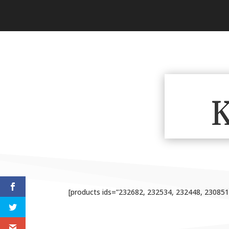
K
[products ids=”232682, 232534, 232448, 23085