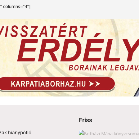
4″ columns=”4″]
Friss
zak hiánypótló