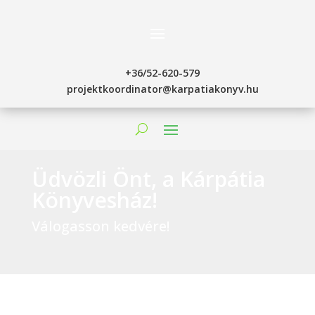
+36/52-620-579
projektkoordinator@karpatiakonyv.hu
Üdvözli Önt, a Kárpátia
Könyvesház!
Válogasson kedvére!