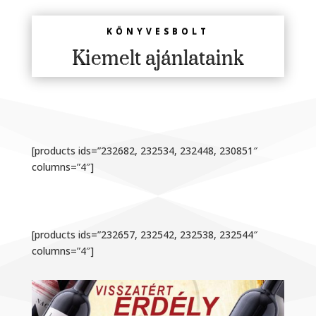
KÖNYVESBOLT
Kiemelt ajánlataink
[products ids=”232682, 232534, 232448, 230851″
columns=”4″]
[products ids=”232657, 232542, 232538, 232544″
columns=”4″]