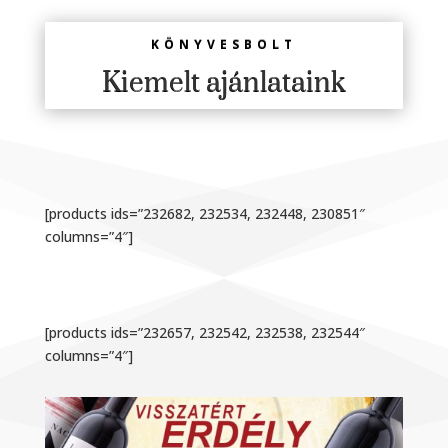
KÖNYVESBOLT
Kiemelt ajánlataink
[products ids=”232682, 232534, 232448, 230851″
columns=”4″]
[products ids=”232657, 232542, 232538, 232544″
columns=”4″]