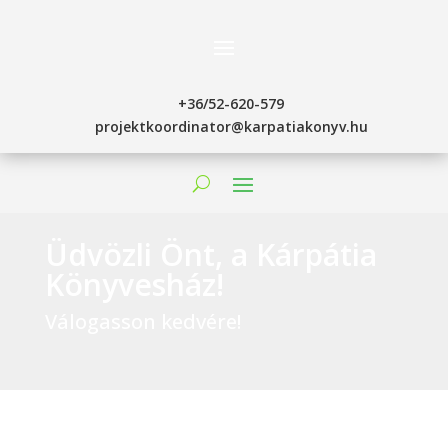
+36/52-620-579
projektkoordinator@karpatiakonyv.hu
Üdvözli Önt, a Kárpátia
Könyvesház!
Válogasson kedvére!